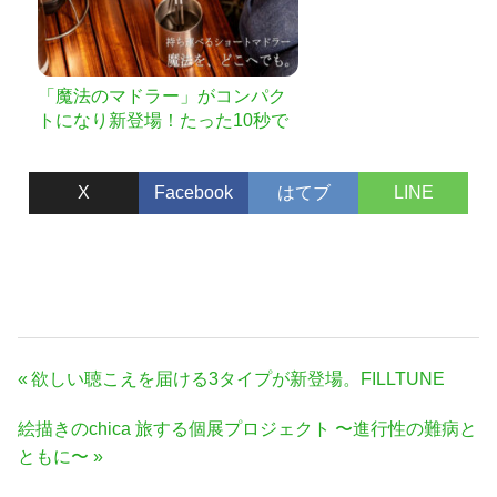
「魔法のマドラー」がコンパク
トになり新登場！たった10秒で
口当たりがまろやかに
X
Facebook
はてブ
LINE
投
前
欲しい聴こえを届ける3タイプが新登場。FILLTUNE
稿
の
次
絵描きのchica 旅する個展プロジェクト 〜進行性の難病と
ナ
記
の
ともに〜
事:
ビ
記
ゲ