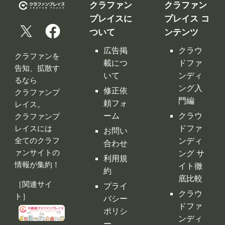
クラファン
クラファン
プレイスに
プレイス コ
ついて
ンテンツ
広告掲
クラウ
クラファンを
載につ
ドファ
告知、拡散す
いて
ンディ
るなら
ング入
修正依
クラファンプ
門編
頼フォ
レイス。
ーム
クラウ
クラファンプ
レイスには
ドファ
お問い
全てのクラフ
ンディ
合わせ
ァンサイトの
ング サ
利用規
情報が集約！
イト徹
約
底比較
［関連サイ
プライ
クラウ
ト］
バシー
ドファ
ポリシ
ンディ
ー