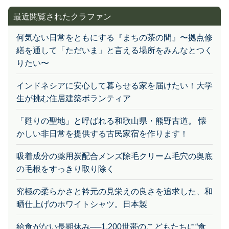
最近閲覧されたクラファン
何気ない日常をともにする『まちの茶の間』〜拠点修
繕を通して「ただいま」と言える場所をみんなとつく
りたい〜
インドネシアに安心して暮らせる家を届けたい！大学
生が挑む住居建築ボランティア
「甦りの聖地」と呼ばれる和歌山県・熊野古道。 懐
かしい非日常を提供する古民家宿を作ります！
吸着成分の薬用炭配合メンズ除毛クリーム毛穴の奥底
の毛根をすっきり取り除く
究極の柔らかさと衿元の見栄えの良さを追求した、和
晒仕上げのホワイトシャツ。日本製
給食がない長期休み──1,200世帯のこどもたちに“食