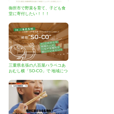
御所市で野菜を育て、子ども食
堂に寄付したい！！！
三重県名張の八百屋ハラペコあ
おむし横「SO-CO」で 地域につ
ながる場所を開いていきたい。