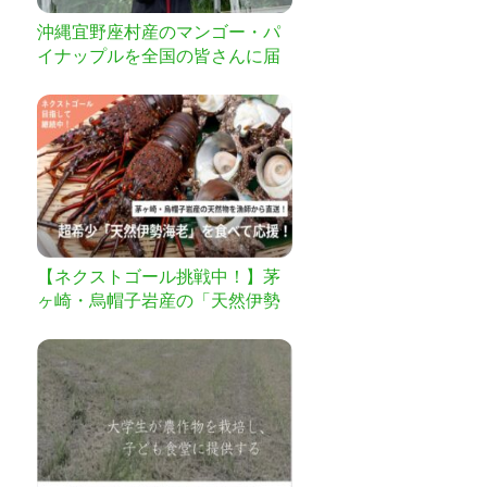
沖縄宜野座村産のマンゴー・パ
イナップルを全国の皆さんに届
けたい！
【ネクストゴール挑戦中！】茅
ヶ崎・烏帽子岩産の「天然伊勢
海老」を食べて支援！［漁師か
ら獲れたて直送］