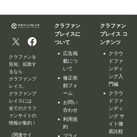
広告掲
クラウ
クラファンを
載につ
ドファ
告知、拡散す
いて
ンディ
るなら
ング入
修正依
クラファンプ
門編
頼フォ
レイス。
ーム
クラウ
クラファンプ
レイスには
ドファ
お問い
全てのクラフ
ンディ
合わせ
ァンサイトの
ング サ
利用規
情報が集約！
イト徹
約
底比較
［関連サイ
プライ
クラウ
ト］
バシー
ドファ
ポリシ
ンディ
ー
ング 人
特定商
気サイ
取引法
トラン
に基づ
キング