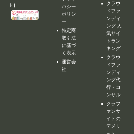
く表示
クラウ
運営会
ドファ
社
ンディ
ング代
行・コ
ンサル
クラフ
ァンサ
イトの
デメリ
ット
クラウ
ドファ
ンディ
ングの
税金
購入型