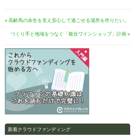
投
前
高齢馬の余生を支え安心して過ごせる場所を作りたい。
稿
の
次
つくり手と地域をつなぐ「複合ワインショップ」計画
ナ
記
の
事:
ビ
記
ゲ
事:
ー
シ
ョ
ン
新着クラウドファンディング