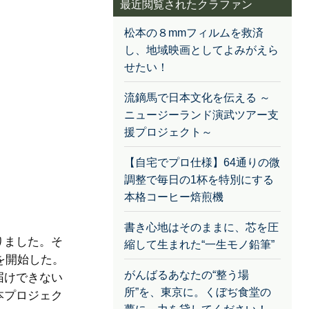
最近閲覧されたクラファン
松本の８mmフィルムを救済
し、地域映画としてよみがえら
せたい！
流鏑馬で日本文化を伝える ～
ニュージーランド演武ツアー支
援プロジェクト～
【自宅でプロ仕様】64通りの微
調整で毎日の1杯を特別にする
本格コーヒー焙煎機
書き心地はそのままに、芯を圧
りました。そ
縮して生まれた“一生モノ鉛筆”
を開始した。
がんばるあなたの“整う場
届けできない
所”を、東京に。くぼぢ食堂の
本プロジェク