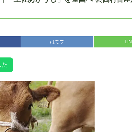
はてブ
LI
した