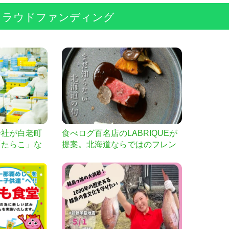
クラウドファンディング
会社が白老町
食べログ百名店のLABRIQUEが
「たらこ」な
提案。北海道ならではのフレン
チコースを限定募集