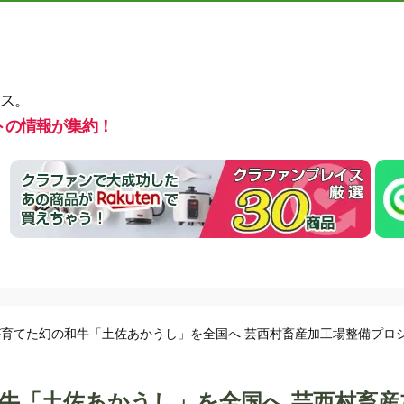
ス。
トの情報が集約！
育てた幻の和牛「土佐あかうし」を全国へ 芸西村畜産加工場整備プロ
牛「土佐あかうし」を全国へ 芸西村畜産