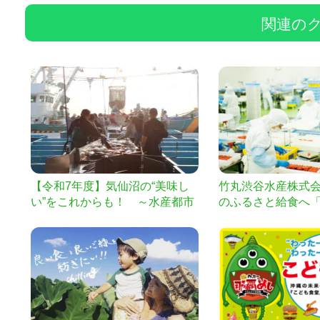
関連の
【令和7年度】気仙沼の“美味し
竹丸渋谷水産株式
い”をこれからも！ ～水産都市
のふるさと給食へ
として日本の食を支えるプロジ
どを届ける
ェクト～