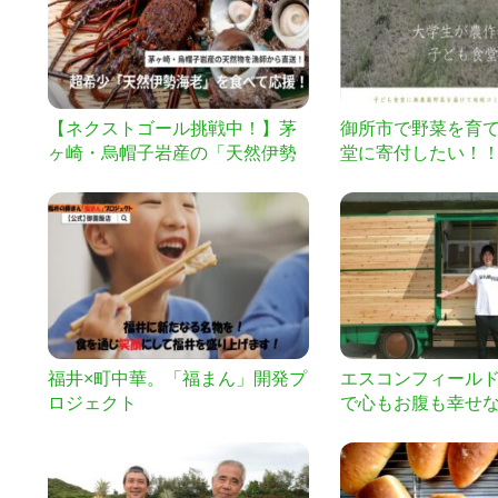
【ネクストゴール挑戦中！】茅
御所市で野菜を育
ヶ崎・烏帽子岩産の「天然伊勢
堂に寄付したい！
海老」を食べて支援！［漁師か
ら獲れたて直送］
福井×町中華。「福まん」開発プ
エスコンフィールドH
ロジェクト
で心もお腹も幸せ
い!