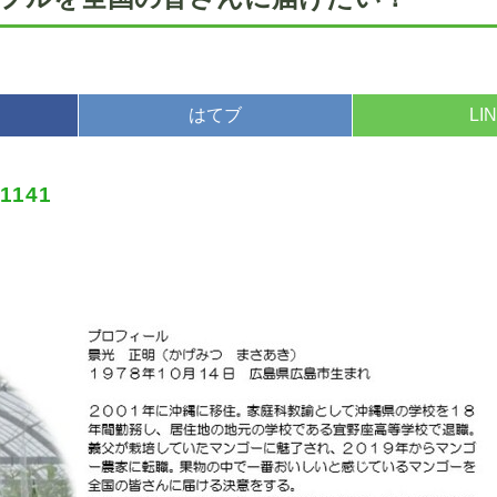
はてブ
LI
81141