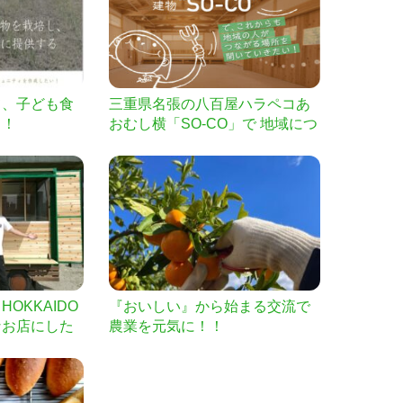
て、子ども食
三重県名張の八百屋ハラペコあ
！！
おむし横「SO-CO」で 地域につ
ながる場所を開いていきたい。
OKKAIDO
『おいしい』から始まる交流で
なお店にした
農業を元気に！！