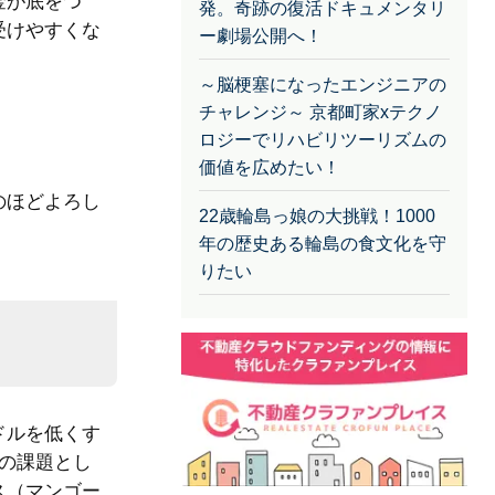
金が底をつ
倒産寸前のゲーム会社が世界N
o. 1ダウンロードゲームを開
受けやすくな
発。奇跡の復活ドキュメンタリ
ー劇場公開へ！
～脳梗塞になったエンジニアの
チャレンジ～ 京都町家xテクノ
ロジーでリハビリツーリズムの
のほどよろし
価値を広めたい！
22歳輪島っ娘の大挑戦！1000
年の歴史ある輪島の食文化を守
りたい
ドルを低くす
の課題とし
ス（マンゴー