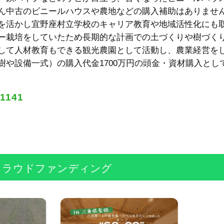
中古のビニールハウスや農地などの購入補助はありません）
を活かし宜野座村立学校のキャリア教育や地域活性化にも
ー栽培をしていたため長期的な計画での土づくりや樹づく
して人材教育もできる観光農園として活動し、農業経営を
ーの樹や設備一式）の購入代金1700万円の頭金・資材購入とし
81141
クラウドファンディング