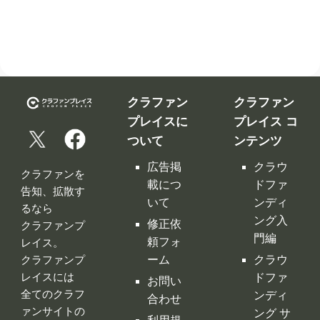
クラファン
クラファン
プレイスに
プレイス コ
ついて
ンテンツ
広告掲
クラウ
クラファンを
載につ
ドファ
告知、拡散す
いて
ンディ
るなら
ング入
修正依
クラファンプ
門編
頼フォ
レイス。
ーム
クラウ
クラファンプ
レイスには
ドファ
お問い
全てのクラフ
ンディ
合わせ
ァンサイトの
ング サ
利用規
情報が集約！
イト徹
約
底比較
［関連サイ
プライ
クラウ
ト］
バシー
ドファ
ポリシ