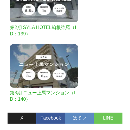
第2期 SYLA HOTEL箱根強羅（I
D：139）
第3期 ニュー上馬マンション（I
D：140）
X
Facebook
はてブ
LINE