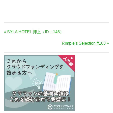
投
前
SYLA HOTEL 押上（ID：146）
稿
の
次
Rimple’s Selection #103
ナ
記
の
事:
ビ
記
ゲ
事:
ー
シ
ョ
ン