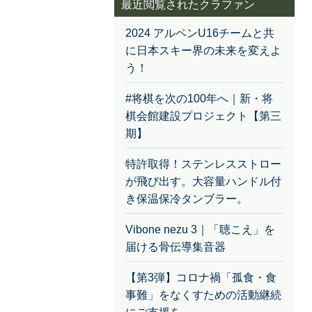
最近閲覧されたクラファン
2024 アルペンU16チームと共
に日本スキー界の未来を変えよ
う！
#将棋を次の100年へ｜新・将
棋会館建設プロジェクト【第三
期】
特許取得！ステンレスストロー
が飛び出す。大容量ハンドル付
き保温保冷タンブラー。
Vibone nezu 3｜「聴こえ」を
届ける骨伝導集音器
【第3弾】コロナ禍「孤食・食
事難」をなくすための活動継続