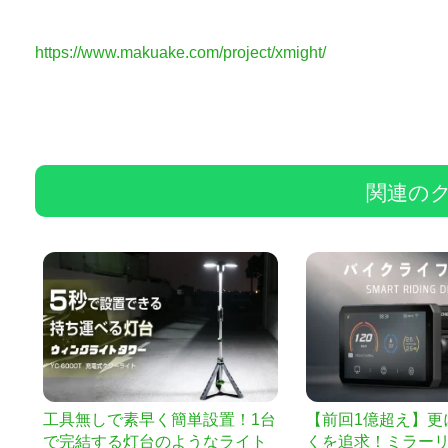
https://www.makuake.com/project/xmight/
関連の
工具無しで素早く簡単設置！1台
【前回1億超え】更
で完結する灯台のようなライト
くを追求！ミラー