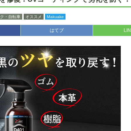
ク・自転車
オススメ
Makuake
はてブ
LI