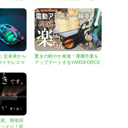
二弾
型ヘッドライト｜B61
cury｜近未来から
驚きの軽やか発進！運搬作業を
ワイヤレスマ
アップデートするYARDFORCE
電動アシスト一輪車
感覚。簡単回
ごっそり！拡