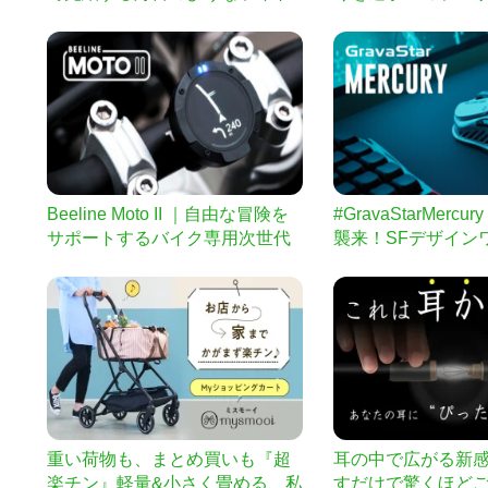
｜ウィングライトタワー
ディスプレイ｜第
Beeline Moto II ｜自由な冒険を
#GravaStarMer
サポートするバイク専用次世代
襲来！SFデザイン
ナビ
ウス
重い荷物も、まとめ買いも『超
耳の中で広がる新
楽チン』軽量&小さく畳める、私
すだけで驚くほど