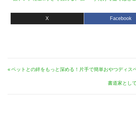
専用ショッピングカート
張型耳かきで新時
X
Facebook
投
前
ペットとの絆をもっと深める！片手で簡単おやつディスペンサ
稿
の
次
書道家とし
ナ
記
の
事:
ビ
記
ゲ
事:
ー
シ
ョ
ン