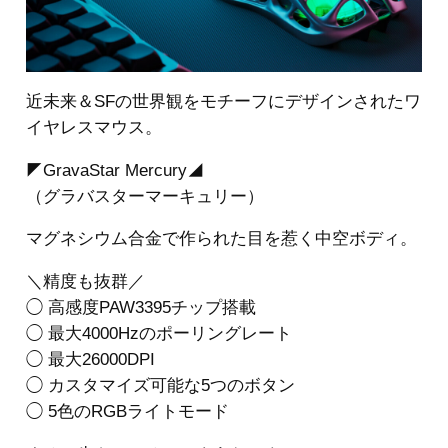
近未来＆SFの世界観をモチーフにデザインされたワ
イヤレスマウス。
◤GravaStar Mercury◢
（グラバスターマーキュリー）
マグネシウム合金で作られた目を惹く中空ボディ。
＼精度も抜群／
◯ 高感度PAW3395チップ搭載
◯ 最大4000Hzのポーリングレート
◯ 最大26000DPI
◯ カスタマイズ可能な5つのボタン
◯ 5色のRGBライトモード