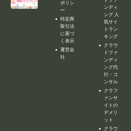
運営会
ドファ
社
ンディ
ング代
行・コ
ンサル
クラフ
ァンサ
イトの
デメリ
ット
クラウ
ドファ
ンディ
ングの
税金
購入型
クラウ