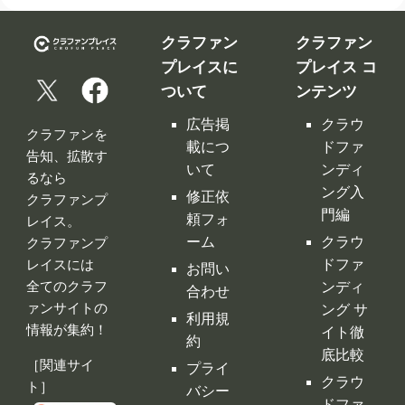
載につ
ドファ
告知、拡散す
いて
ンディ
るなら
ング入
修正依
クラファンプ
門編
頼フォ
レイス。
ーム
クラウ
クラファンプ
レイスには
ドファ
お問い
全てのクラフ
ンディ
合わせ
ァンサイトの
ング サ
利用規
情報が集約！
イト徹
約
底比較
［関連サイ
プライ
クラウ
ト］
バシー
ドファ
ポリシ
ンディ
ー
ング 人
特定商
気サイ
取引法
トラン
に基づ
キング
く表示
クラウ