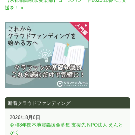
【京都橘高校吹奏楽部】ローズパレード2025出場へご支
事:
ビ
の
援を！
ゲ
記
ー
事:
シ
ョ
ン
新着クラウドファンディング
2026年8月6日
令和8年熊本地震義援金募集 支援先 NPO法人 えんと
かく