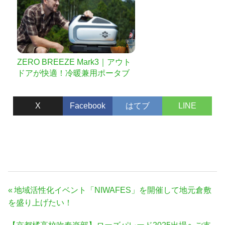
ZERO BREEZE Mark3｜アウト
ドアが快適！冷暖兼用ポータブ
ルエアコン
X
Facebook
はてブ
LINE
投
前
地域活性化イベント「NIWAFES」を開催して地元倉敷
稿
の
を盛り上げたい！
ナ
記
次