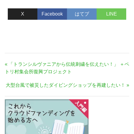
支援を。
X
Facebook
はてブ
LINE
投
前
「トランシルヴァニアから伝統刺繍を伝えたい！」 ＋ペ
稿
の
トリ村集会所復興プロジェクト
ナ
記
次
大型台風で被災したダイビングショップを再建したい！
事:
ビ
の
ゲ
記
ー
事:
シ
ョ
ン