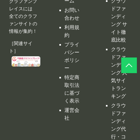
ーム
クラウ
クラファンプ
レイスには
ドファ
お問い
全てのクラフ
ンディ
合わせ
ァンサイトの
ング サ
利用規
情報が集約！
イト徹
約
底比較
［関連サイ
プライ
クラウ
ト］
バシー
ドファ
ポリシ
ンディ
ー
ング 人
特定商
気サイ
取引法
トラン
に基づ
キング
く表示
クラウ
運営会
ドファ
社
ンディ
ング代
行・コ