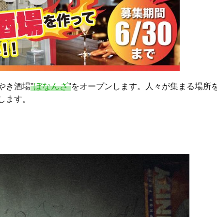
”
ぼなんざ
”
やき酒場
をオープンします。人々が集まる場所
します。