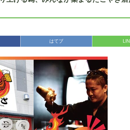
はてブ
LI