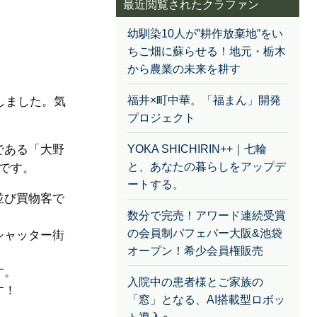
最近閲覧されたクラファン
幼馴染10人が”耕作放棄地”をい
ちご畑に蘇らせる！地元・栃木
から農業の未来を耕す
福井×町中華。「福まん」開発
しました。気
プロジェクト
である「大野
YOKA SHICHIRIN++｜七輪
と、あなたの暮らしをアップデ
です。
ートする。
並び買物客で
数分で完売！アワード連続受賞
の会員制パフェバー大阪&池袋
シャッター街
オープン！希少会員権販売
す。
入院中の患者様とご家族の
す！
「窓」となる、AI搭載型ロボッ