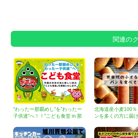
関連の
“わったー那覇めし”を”わったー
北海道産小麦100
子供達”へ！！”こども食堂 in 那
ンを多くの方に届
覇めしグランプリ”