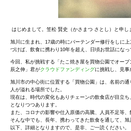
はじめまして。笠松 賢史（かさまつ さとし）と申し
旭川に生まれ、17歳の時にバーテンダー修行をしに上
づけば、飲食に携わり10年を超え、日頃お世話にな
今回、私が挑戦する「たこ焼き屋を買物公園でオープ
辰之伸」君が
クラウドファンディング
に挑戦し、見事
旭川市の中心街に位置する「買物公園」は、名前の通
人が溢れる場所でした。
現在は、時代の変化もありチェーンの飲食店が目立ち
となりつつあります。
また、コロナの影響や仕入原価の高騰、人員不足等、
そんな中でも、長年、携わってきた飲食を通して、旭
以下、詳細となりますので、是非、ご一読ください。