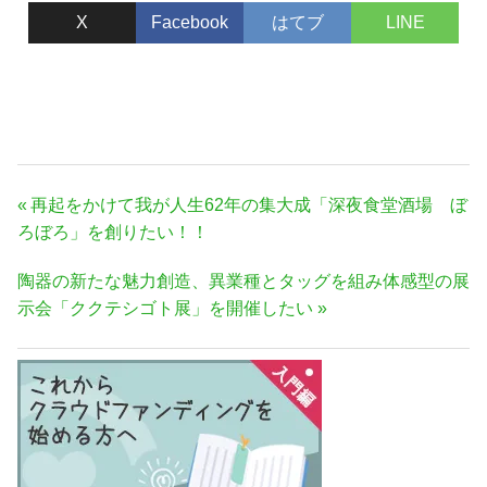
X
Facebook
はてブ
LINE
投
前
再起をかけて我が人生62年の集大成「深夜食堂酒場 ぼ
稿
の
ろぼろ」を創りたい！！
ナ
記
次
陶器の新たな魅力創造、異業種とタッグを組み体感型の展
事:
ビ
の
示会「ククテシゴト展」を開催したい
ゲ
記
ー
事:
シ
ョ
ン