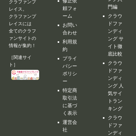
約
底比較
［関連サイ
プライ
クラウ
ト］
バシー
ドファ
ポリシ
ンディ
ー
ング 人
特定商
気サイ
取引法
トラン
に基づ
キング
く表示
クラウ
運営会
ドファ
社
ンディ
ング代
行・コ
ンサル
クラフ
ァンサ
イトの