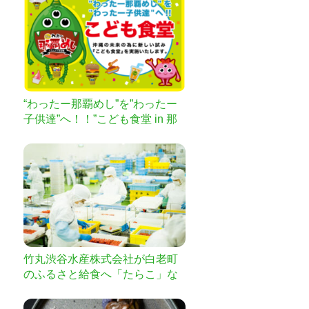
“わったー那覇めし”を”わったー
子供達”へ！！”こども食堂 in 那
覇めしグランプリ”
竹丸渋谷水産株式会社が白老町
のふるさと給食へ「たらこ」な
どを届ける