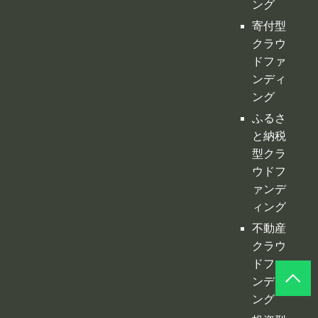
ふるさ
と納税
型クラ
ウドフ
ァンデ
ィング
不動産
クラウ
ドファ
ンディ
ング
投資型
クラウ
ドファ
ンディ
ング