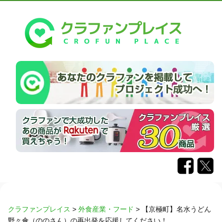
クラファンプレイス
>
外食産業・フード
>
【京極町】名水うどん
野々傘（ののさん）の再出発を応援してください！