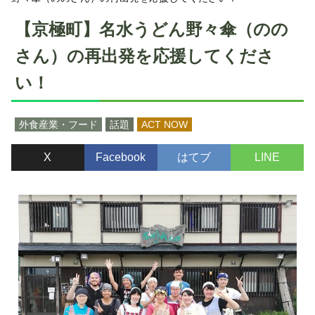
【京極町】名水うどん野々傘（のの
さん）の再出発を応援してくださ
い！
外食産業・フード
話題
ACT NOW
X
Facebook
はてブ
LINE