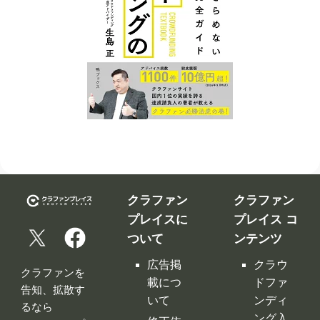
クラファン
クラファン
プレイスに
プレイス コ
ついて
ンテンツ
広告掲
クラウ
クラファンを
載につ
ドファ
告知、拡散す
いて
ンディ
るなら
ング入
修正依
クラファンプ
門編
頼フォ
レイス。
ーム
クラウ
クラファンプ
レイスには
ドファ
お問い
全てのクラフ
ンディ
合わせ
ァンサイトの
ング サ
利用規
情報が集約！
イト徹