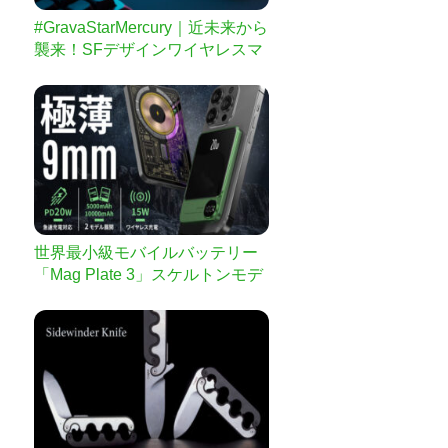
#GravaStarMercury｜近未来から
襲来！SFデザインワイヤレスマ
ウス
世界最小級モバイルバッテリー
「Mag Plate 3」スケルトンモデ
ルで再登場！