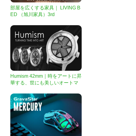
部屋を広くする家具｜ LIVING B
ED （旭川家具）3rd
Humism 42mm｜時をアートに昇
華する、世にも美しいオートマ
チック腕時計