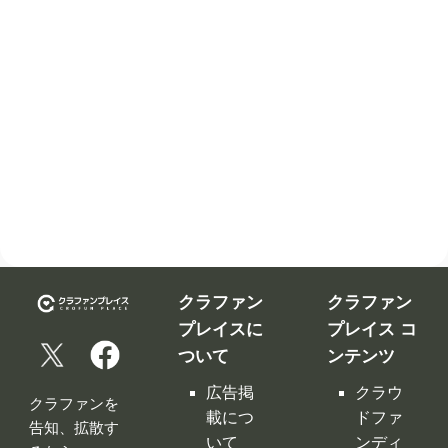
クラファン
クラファン
プレイスに
プレイス コ
ついて
ンテンツ
広告掲
クラウ
クラファンを
載につ
ドファ
告知、拡散す
いて
ンディ
るなら
ング入
修正依
クラファンプ
門編
頼フォ
レイス。
ーム
クラウ
クラファンプ
レイスには
ドファ
お問い
全てのクラフ
ンディ
合わせ