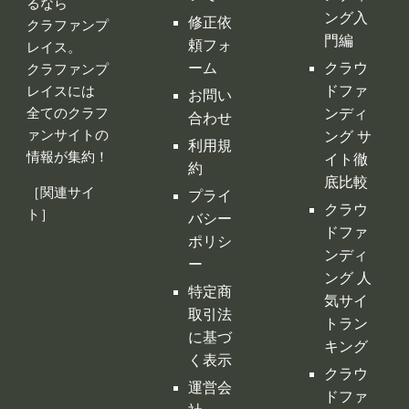
ァンサイトの
ング サ
利用規
情報が集約！
イト徹
約
底比較
［関連サイ
プライ
クラウ
ト］
バシー
ドファ
ポリシ
ンディ
ー
ング 人
特定商
気サイ
取引法
トラン
に基づ
キング
く表示
クラウ
運営会
ドファ
社
ンディ
ング代
行・コ
ンサル
クラフ