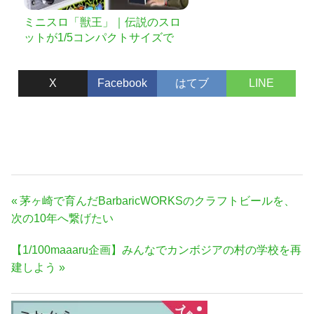
ミニスロ「獣王」｜伝説のスロ
ットが1/5コンパクトサイズで
今、激アツ再降臨！
X
Facebook
はてブ
LINE
投
前
茅ヶ崎で育んだBarbaricWORKSのクラフトビールを、
稿
の
次の10年へ繋げたい
ナ
記
次
【1/100maaaru企画】みんなでカンボジアの村の学校を再
事:
ビ
の
建しよう
ゲ
記
ー
事:
シ