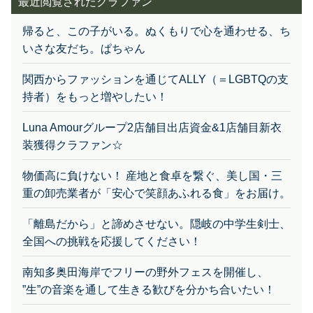
帰ると、この子がいる。ぬくもりで心を通わせる、ち
いさな友だち。ぱちゃん
関西からファッションを通じてALLY（＝LGBTQの支
持者）をもっと増やしたい！
Luna Amourグループ2店舗目出店資金&1店舗目新衣
装獲得クラファン☆
物価高に負けない！ 産地と食卓を繋ぐ、美し国・三
重の卸売業者が「安心で笑顔あふれる食」をお届け。
「離島だから」と諦めさせない。隠岐の中学生剣士、
全国への挑戦を応援してください！
南知多奥田海岸でフリーの野外フェスを開催し、
”生”の音楽を通して生きる歓びを分かち合いたい！
江田島から世界へ ー 旅しながら働く世界中の外国人