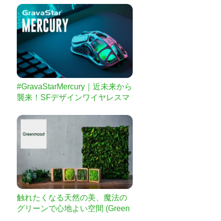
ーツケースの衝撃や振動も軽減
出来て体への負担も減らせる
【Caster専用Shoes】
#GravaStarMercury｜近未来から
襲来！SFデザインワイヤレスマ
ウス
触れたくなる天然の美、魔法の
グリーンで心地よい空間 (Green
mood)