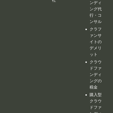
社
ンディ
ング代
行・コ
ンサル
クラフ
ァンサ
イトの
デメリ
ット
クラウ
ドファ
ンディ
ングの
税金
購入型
クラウ
ドファ