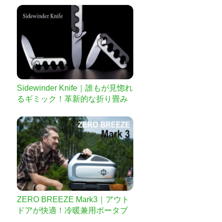
Sidewinder Knife｜誰もが見惚れ
るギミック！革新的な折り畳み
ナイフ
ZERO BREEZE Mark3｜アウト
ドアが快適！冷暖兼用ポータブ
ルエアコン