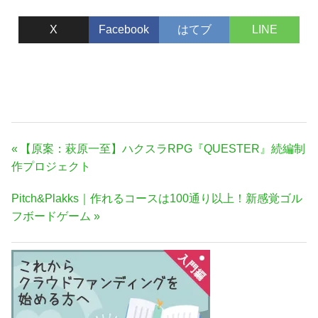
X
Facebook
はてブ
LINE
投
前
【原案：萩原一至】ハクスラRPG『QUESTER』続編制
稿
の
作プロジェクト
ナ
記
次
Pitch&Plakks｜作れるコースは100通り以上！新感覚ゴル
事:
ビ
の
フボードゲーム
ゲ
記
ー
事:
シ
ョ
ン