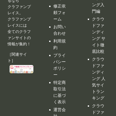
るなら
ング入
修正依
クラファンプ
門編
頼フォ
レイス。
ーム
クラウ
クラファンプ
レイスには
ドファ
お問い
全てのクラフ
ンディ
合わせ
ァンサイトの
ング サ
利用規
情報が集約！
イト徹
約
底比較
［関連サイ
プライ
クラウ
ト］
バシー
ドファ
ポリシ
ンディ
ー
ング 人
特定商
気サイ
取引法
トラン
に基づ
キング
く表示
クラウ
運営会
ドファ