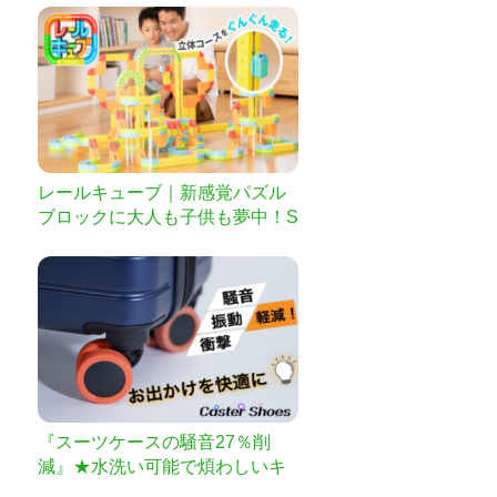
レールキューブ｜新感覚パズル
ブロックに大人も子供も夢中！S
TEAM教材にも
『スーツケースの騒音27％削
減』★水洗い可能で煩わしいキ
ャスター掃除とはおさらば★ス