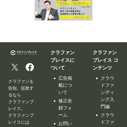
クラファン
クラファン
プレイスに
プレイス コ
ついて
ンテンツ
広告掲
クラウ
クラファンを
載につ
ドファ
告知、拡散す
いて
ンディ
るなら
ング入
修正依
クラファンプ
門編
頼フォ
レイス。
ーム
クラウ
クラファンプ
レイスには
ドファ
お問い