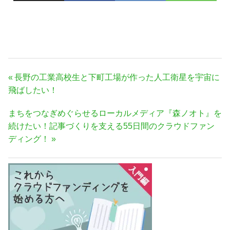
投
前
長野の工業高校生と下町工場が作った人工衛星を宇宙に
稿
の
飛ばしたい！
ナ
記
次
まちをつなぎめぐらせるローカルメディア『森ノオト』を
事:
ビ
の
続けたい！記事づくりを支える55日間のクラウドファン
ゲ
記
ディング！
ー
事:
シ
ョ
ン