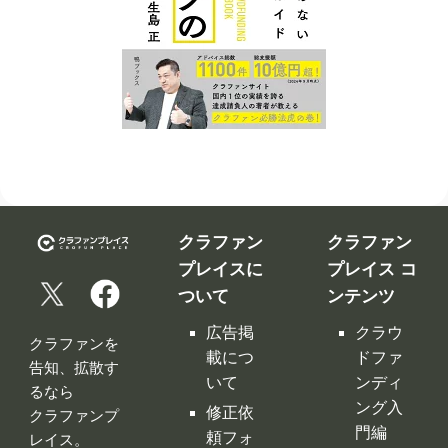
クラファン
クラファン
プレイスに
プレイス コ
ついて
ンテンツ
広告掲
クラウ
クラファンを
載につ
ドファ
告知、拡散す
いて
ンディ
るなら
ング入
修正依
クラファンプ
門編
頼フォ
レイス。
ーム
クラウ
クラファンプ
レイスには
ドファ
お問い
全てのクラフ
ンディ
合わせ
ァンサイトの
ング サ
利用規
情報が集約！
イト徹
約
底比較
［関連サイ
プライ