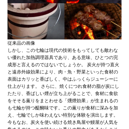
従来品の画像
しかし、この七輪は現代の技術をもってしても敵わな
い優れた加熱調理器具であり、ある意味、ひとつの完
成形と言えるのではないでしょうか。 炭火が持つ直火
と遠赤外線効果により、肉・魚・野菜といった食材の
表面はカリッと香ばしく、中はふっくらジューシーに
仕上がります。 さらに、焼くにつれ食材の脂が炭にし
たたり、香ばしい煙が立ち上がることで、食材に食欲
をそそる薫りをまとわせる「燻煙効果」が生まれるの
も七輪が持つ醍醐味です。この薫りが食材に深みを加
え、七輪でしか味わえない特別な体験を演出します。
今もなお、炭火を使い続ける焼き鳥屋や鰻屋が人気を