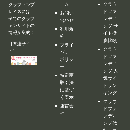
クラウ
ト］
バシー
ドファ
ポリシ
ンディ
ー
ング 人
特定商
気サイ
取引法
トラン
に基づ
キング
く表示
クラウ
運営会
ドファ
社
ンディ
ング代
行・コ
ンサル
クラフ
ァンサ
イトの
デメリ
ット