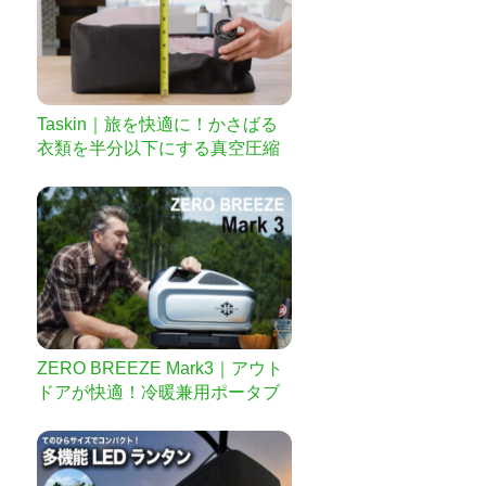
Taskin｜旅を快適に！かさばる
衣類を半分以下にする真空圧縮
パッキングキューブ
ZERO BREEZE Mark3｜アウト
ドアが快適！冷暖兼用ポータブ
ルエアコン