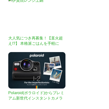
大人気につき再募集！【直火超
え!?】 本格派ごはんを手軽に
「伊賀焼レンジ土鍋」
Polaroid(ポラロイド)からプレミ
アム新世代インスタントカメラ
「Polaroid I-2」日本上陸へ – 新
たなインスタント写真体験