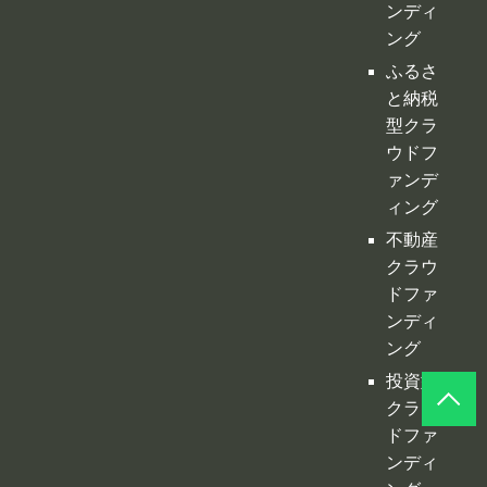
寄付型
クラウ
ドファ
ンディ
ング
ふるさ
と納税
型クラ
ウドフ
ァンデ
ィング
不動産
クラウ
ドファ
ンディ
ング
投資型