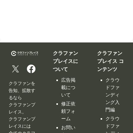
クラファン
クラファン
プレイスに
プレイス コ
ついて
ンテンツ
広告掲
クラウ
クラファンを
載につ
ドファ
告知、拡散す
いて
ンディ
るなら
ング入
修正依
クラファンプ
門編