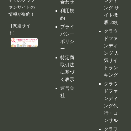
頼フォ
レイス。
ーム
クラウ
クラファンプ
レイスには
ドファ
お問い
全てのクラフ
ンディ
合わせ
ァンサイトの
ング サ
利用規
情報が集約！
イト徹
約
底比較
［関連サイ
プライ
クラウ
ト］
バシー
ドファ
ポリシ
ンディ
ー
ング 人
特定商
気サイ
取引法
トラン
に基づ
キング
く表示
クラウ
運営会
ドファ
社
ンディ
ング代