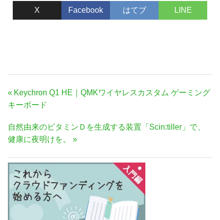
X
Facebook
はてブ
LINE
投
前
Keychron Q1 HE｜QMKワイヤレスカスタム ゲーミング
稿
の
キーボード
ナ
記
次
自然由来のビタミンＤを生成する装置「Scin:tiller」で、
事:
ビ
の
健康に夜明けを。
ゲ
記
ー
事:
シ
ョ
ン