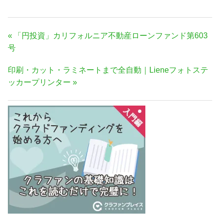
投
前
「円投資」カリフォルニア不動産ローンファンド第603
稿
の
号
ナ
記
次
印刷・カット・ラミネートまで全自動｜Lieneフォトステ
事:
ビ
の
ッカープリンター
ゲ
記
ー
事:
シ
ョ
ン