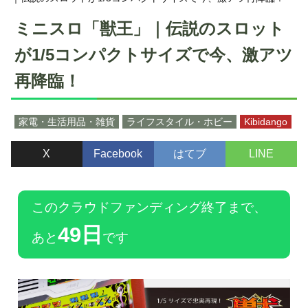
ミニスロ「獣王」｜伝説のスロット
が1/5コンパクトサイズで今、激アツ
再降臨！
家電・生活用品・雑貨
ライフスタイル・ホビー
Kibidango
X
Facebook
はてブ
LINE
このクラウドファンディング終了まで、
49日
あと
です