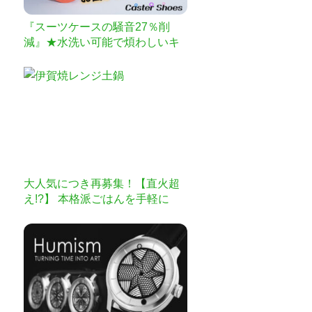
『スーツケースの騒音27％削
減』★水洗い可能で煩わしいキ
ャスター掃除とはおさらば★ス
ーツケースの衝撃や振動も軽減
出来て体への負担も減らせる
【Caster専用Shoes】
大人気につき再募集！【直火超
え!?】 本格派ごはんを手軽に
「伊賀焼レンジ土鍋」