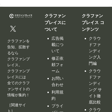
プレイスに
プレイス コ
ついて
ンテンツ
広告掲
クラウ
クラファンを
載につ
ドファ
告知、拡散す
いて
ンディ
るなら
ング入
修正依
クラファンプ
門編
頼フォ
レイス。
ーム
クラウ
クラファンプ
レイスには
ドファ
お問い
全てのクラフ
ンディ
合わせ
ァンサイトの
ング サ
利用規
情報が集約！
イト徹
約
底比較
［関連サイ
プライ
クラウ
ト］
バシー
ドファ
ポリシ
ンディ
ー
ング 人
特定商