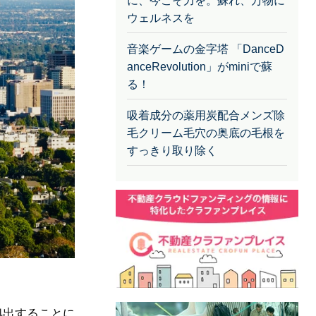
に、今こそ力を。蘇れ、万物に
ウェルネスを
音楽ゲームの金字塔 「DanceD
anceRevolution」がminiで蘇
る！
吸着成分の薬用炭配合メンズ除
毛クリーム毛穴の奥底の毛根を
すっきり取り除く
拠出することに