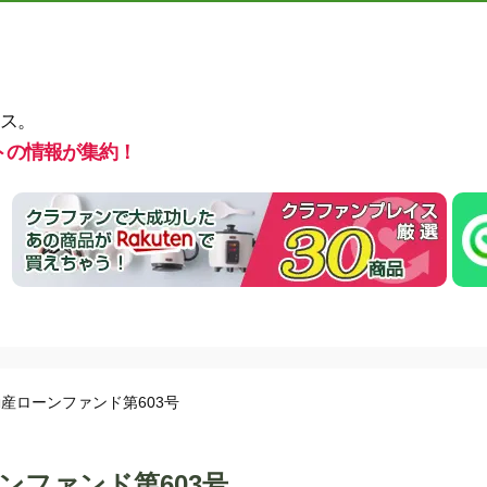
ス。
トの情報が集約！
産ローンファンド第603号
ンファンド第603号