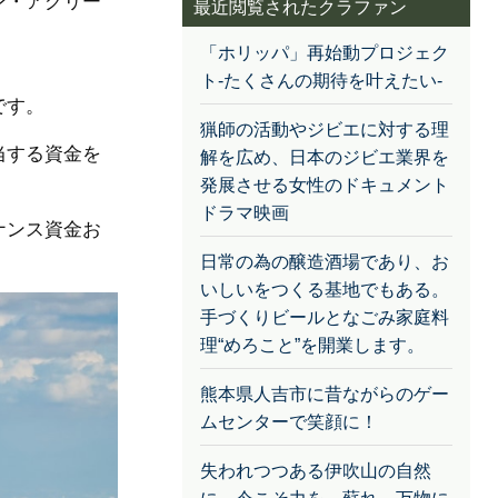
ン・アグリー
最近閲覧されたクラファン
。
「ホリッパ」再始動プロジェク
ト-たくさんの期待を叶えたい-
です。
猟師の活動やジビエに対する理
当する資金を
解を広め、日本のジビエ業界を
発展させる女性のドキュメント
ドラマ映画
ナンス資金お
日常の為の醸造酒場であり、お
いしいをつくる基地でもある。
手づくりビールとなごみ家庭料
理“めろこと”を開業します。
熊本県人吉市に昔ながらのゲー
ムセンターで笑顔に！
失われつつある伊吹山の自然