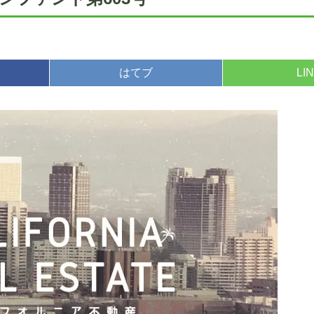
はてブ
LI