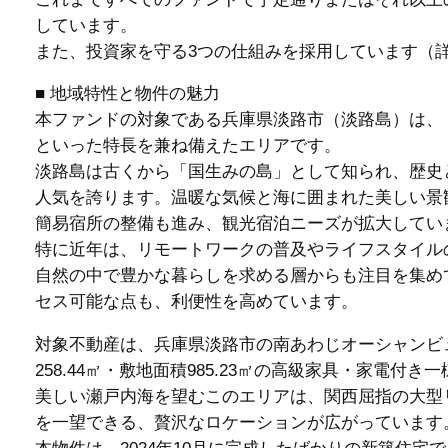
しています。
また、投資家を守る3つの仕組みを採用しています（
■ 地域特性と物件の魅力
本ファンドの対象である兵庫県淡路市（淡路島）は、
といった特長を兼ね備えたエリアです。
淡路島は古くから「国生みの島」として知られ、歴史
人気を誇ります。温暖な気候と海に囲まれた美しい景
簡易宿所の整備も進み、観光宿泊ニーズが拡大してい
特に近年は、リモートワークの普及やライフスタイル
自然の中で豊かな暮らしを求める層からも注目を集め
セス可能な点も、利便性を高めています。
対象不動産は、兵庫県淡路市の南あわじオーシャンビ
258.44㎡・敷地面積985.23㎡の高級家具・家電付
美しい瀬戸内海を望むこのエリアは、関西屈指の大型
を一望できる、贅沢なロケーションが広がっています