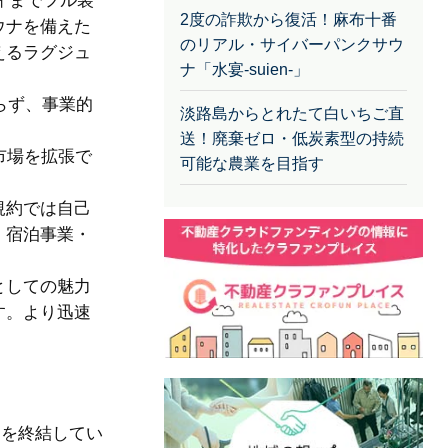
ィまでフル装
2度の詐欺から復活！麻布十番
ウナを備えた
のリアル・サイバーパンクサウ
えるラグジュ
ナ「水宴-suien-」
らず、事業的
淡路島からとれたて白いちご直
送！廃棄ゼロ・低炭素型の持続
市場を拡張で
可能な農業を目指す
規約では自己
、宿泊事業・
としての魅力
す。より迅速
約を終結してい