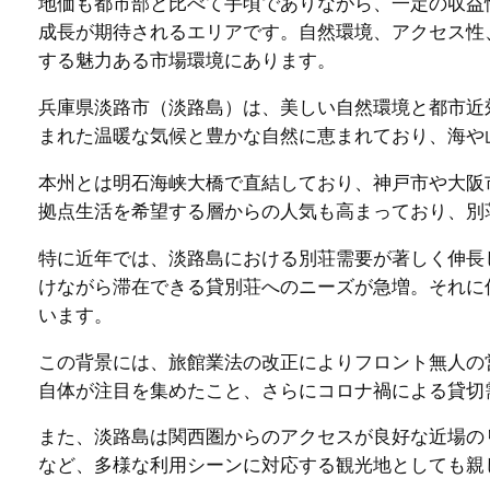
地価も都市部と比べて手頃でありながら、一定の収益
成長が期待されるエリアです。自然環境、アクセス性
する魅力ある市場環境にあります。
兵庫県淡路市（淡路島）は、美しい自然環境と都市近
まれた温暖な気候と豊かな自然に恵まれており、海や
本州とは明石海峡大橋で直結しており、神戸市や大阪
拠点生活を希望する層からの人気も高まっており、別
特に近年では、淡路島における別荘需要が著しく伸長
けながら滞在できる貸別荘へのニーズが急増。それに
います。
この背景には、旅館業法の改正によりフロント無人の
自体が注目を集めたこと、さらにコロナ禍による貸切
また、淡路島は関西圏からのアクセスが良好な近場の
など、多様な利用シーンに対応する観光地としても親