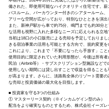
本物件は、2024年10月に完成したばかりの新築住
備された、即使用可能なハイクオリティ住宅です。薪
バスルーム、バーカウンター付きのシアタールーム、
アリーな空間が広がっており、特別なひとときを演出
また、新神戸駅から車で約75分、鳴門までも約30分
な活用も視野に入れた多様なニーズに応えられる立地
当初は18口の小口販売による売却を予定しておりま
きる宿泊事業の活用も可能とする方向で、規約変更を
これにより、これまで「不要になったら手放す」こと
使用目的に限定されていた利用形態が、今後は所有者
民泊（Airbnb等）・サブスクリプション型施設な
使用しない期間には貸し出すことで収益を得ることも
が高まります。さらに、淡路島全体のリゾート需要の
な売却と投資価値の最大化を目指します。
■ 投資家を守る3つの仕組み
① マスターリース契約（※インカムゲイン型のみ）
配当をより確実なものとするため、株式会社イーズレ