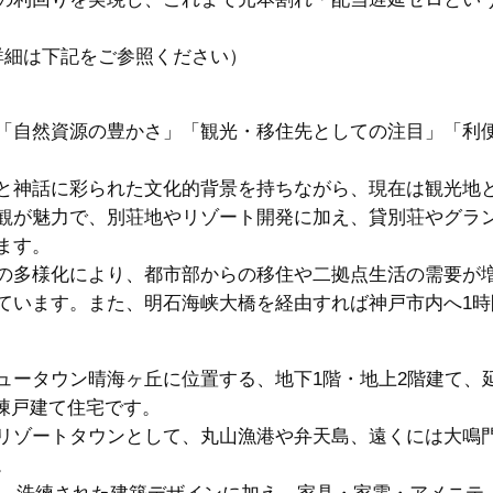
詳細は下記をご参照ください）
「自然資源の豊かさ」「観光・移住先としての注目」「利
と神話に彩られた文化的背景を持ちながら、現在は観光地
観が魅力で、別荘地やリゾート開発に加え、貸別荘やグラ
ます。
の多様化により、都市部からの移住や二拠点生活の需要が
ています。また、明石海峡大橋を経由すれば神戸市内へ1時
ュータウン晴海ヶ丘に位置する、地下1階・地上2階建て、
き一棟戸建て住宅です。
リゾートタウンとして、丸山漁港や弁天島、遠くには大鳴
。