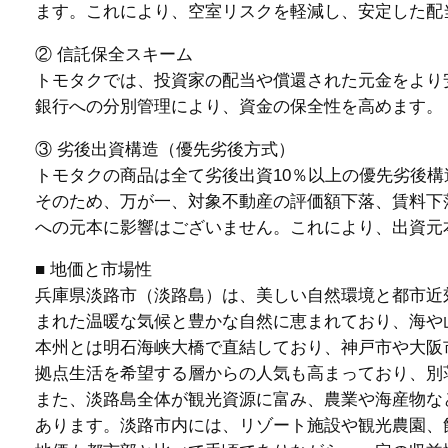
ます。これにより、空室リスクを軽減し、安定した配
② 信託保全スキーム
トモタクでは、投資家の配当や償還された元金をより
銀行への分別管理により、資金の保全性を高めます。
③ 劣後出資構造（優先劣後方式）
トモタクの商品は全て劣後出資10％以上の優先劣後
そのため、万が一、対象不動産の評価額下落、賃料下
への元本に影響はございません。これにより、出資元
■ 地価と市場性
兵庫県淡路市（淡路島）は、美しい自然環境と都市近
まれた温暖な気候と豊かな自然に恵まれており、海や
本州とは明石海峡大橋で直結しており、神戸市や大阪
拠点生活を希望する層からの人気も高まっており、別
また、淡路島全体が観光資源に富み、農業や海産物な
あります。淡路市内には、リゾート施設や観光農園、