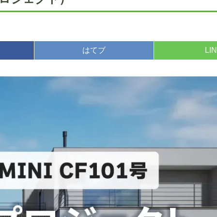
はてブ
LI