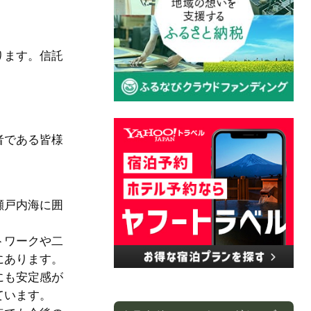
ります。信託
者である皆様
瀬戸内海に囲
トワークや二
にあります。
にも安定感が
ています。