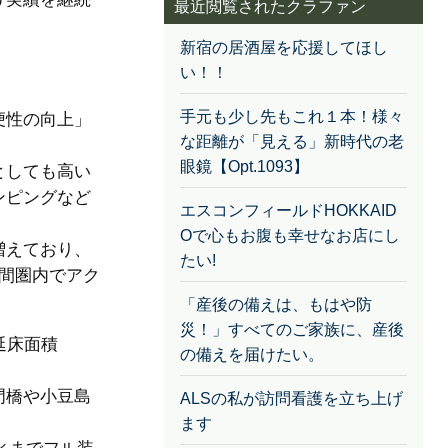
最近閲覧されたクラファン
新宿の居酒屋を応援してほし
い！！
手元も少し先もこれ１本！様々
便性の向上」
な距離が「見える」新時代の老
眼鏡【Opt.1093】
としても高い
ンピングなど
エスコンフィールドHOKKAID
Oで心もお腹も幸せなお店にし
増えており、
たい!
間圏内でアク
「産後の備えは、もはや防
災！」すべてのご家族に、産後
延床面積
の備えを届けたい。
門橋や小豆島
ALSの私が訪問看護を立ち上げ
ます