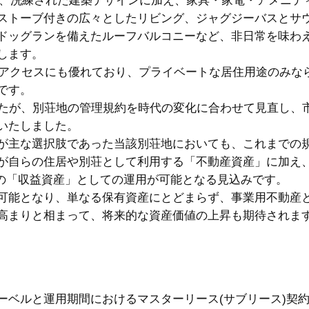
宅で、洗練された建築デザインに加え、家具・家電・アメニテ
ストーブ付きの広々としたリビング、ジャグジーバスとサ
ドッグランを備えたルーフバルコニーなど、非日常を味わ
します。
とアクセスにも優れており、プライベートな居住用途のみな
です。
したが、別荘地の管理規約を時代の変化に合わせて見直し、
いたしました。
が主な選択肢であった当該別荘地においても、これまでの
が自らの住居や別荘として利用する「不動産資産」に加え
どでの「収益資産」としての運用が可能となる見込みです。
可能となり、単なる保有資産にとどまらず、事業用不動産
高まりと相まって、将来的な資産価値の上昇も期待されま
ーベルと運用期間におけるマスターリース(サブリース)契