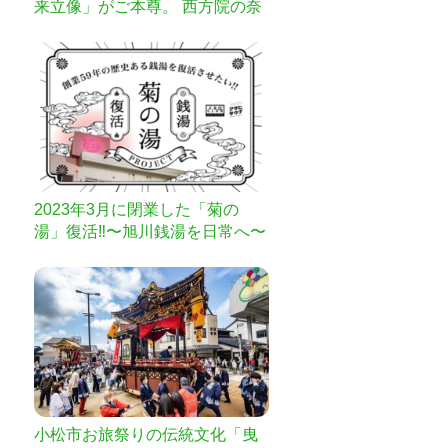
来立像」がご本尊。 西方院の奈
良塀修復プロジェクト。
2023年3月に閉業した「菊の
湯」復活‼︎〜旭川銭湯を日常へ〜
小松市お旅祭りの伝統文化「曳