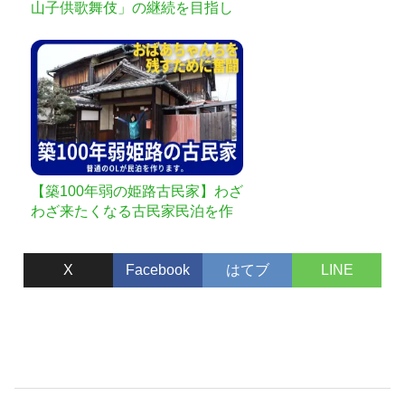
山子供歌舞伎」の継続を目指し
て
【築100年弱の姫路古民家】わざ
わざ来たくなる古民家民泊を作
る！
X
Facebook
はてブ
LINE