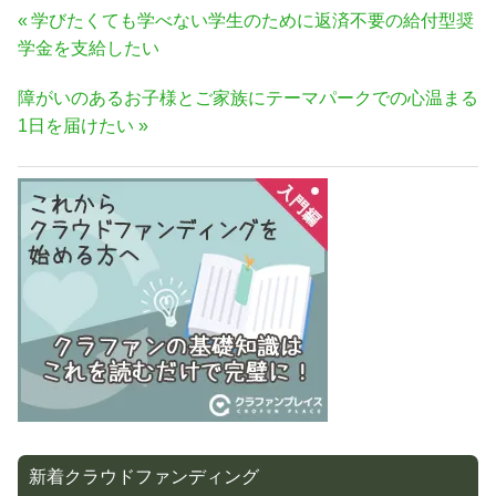
投
前
学びたくても学べない学生のために返済不要の給付型奨
稿
の
学金を支給したい
ナ
記
次
障がいのあるお子様とご家族にテーマパークでの心温まる
事:
ビ
の
1日を届けたい
ゲ
記
ー
事:
シ
ョ
ン
新着クラウドファンディング