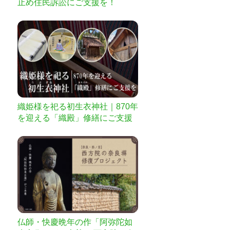
止め住民訴訟にご支援を！
織姫様を祀る初生衣神社｜870年
を迎える「織殿」修繕にご支援
を
仏師・快慶晩年の作「阿弥陀如