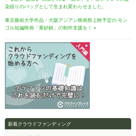
稿
の
染絞りのバッグとして生まれ変わらせました。
ナ
記
次
東京藝術大学作品・大阪アジアン映画祭上映予定の モン
事:
ビ
の
ゴル短編映画「黄砂鎮」の制作支援を！
ゲ
記
ー
事:
シ
ョ
ン
新着クラウドファンディング