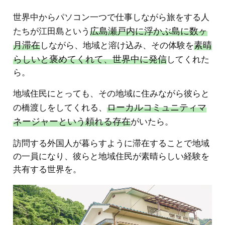
世界中からパソコン一つで仕事しながら旅をする人
広島瀬戸内に浮かぶ島に数ヶ
たちが江田島という
月滞在
素晴
しながら、地域と溶け込み、その体験を
らしいと褒めてくれて、世界中に発信
してくれた
ら。
地域住民にとっても、その地域に住みながら彼らと
ローカルコミュニティマ
の橋渡しをしてくれる、
ネージャーという頼れる存在
がいたら。
訪問する外国人が暮らすように滞在することで地域
の一員になり、彼らと地域住民が素晴らしい経験を
共有する世界を。