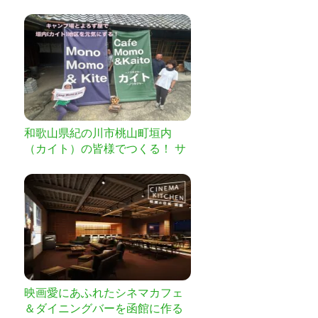
和歌山県紀の川市桃山町垣内
（カイト）の皆様でつくる！ サ
ウナがあるキャンプ場＆よろず
屋をより良い場所に！【ふるさ
と納税型】
映画愛にあふれたシネマカフェ
＆ダイニングバーを函館に作る