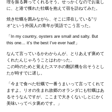
理を振る舞ってくれるそう。せっかくなのでお返し
に、と港で獲れた牡蠣を抱えて宿を訪ねてみた。
焼き牡蠣を囲みながら、そこに滞在している”リ
オ”という外国人の青年が英語でこう言った。
「In my country, oysters are small and salty. But
this one… it’s the best I’ve ever had!」
なんて言っているかわからんが、とりあえず褒めて
くれたんじゃろうことはわかった。
この時のためと覚えたスマホの翻訳機を出そうとし
たが時すでに遅し。
「今まで食べた牡蠣で一番うまいって言ってくれて
ますよ。リオの生まれ故郷のオランダにも牡蠣はあ
るそうなんですが、ここまで大きくないしとにかく
美味いってベタ褒めです。」