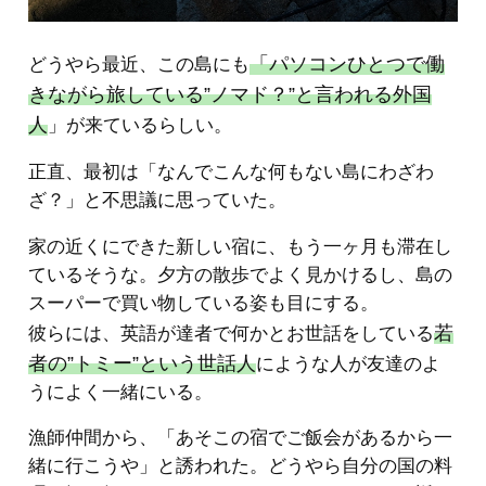
「パソコンひとつで働
どうやら最近、この島にも
きながら旅している”ノマド？”と言われる外国
人
」が来ているらしい。
正直、最初は「なんでこんな何もない島にわざわ
ざ？」と不思議に思っていた。
家の近くにできた新しい宿に、もう一ヶ月も滞在し
ているそうな。夕方の散歩でよく見かけるし、島の
スーパーで買い物している姿も目にする。
若
彼らには、英語が達者で何かとお世話をしている
者の”トミー”という世話人
にような人が友達のよ
うによく一緒にいる。
漁師仲間から、「あそこの宿でご飯会があるから一
緒に行こうや」と誘われた。どうやら自分の国の料