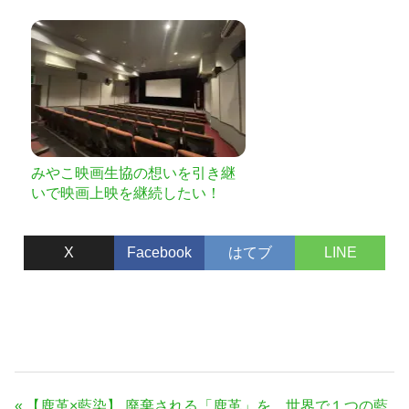
プロジェクト
みやこ映画生協の想いを引き継
いで映画上映を継続したい！
X
Facebook
はてブ
LINE
投
前
【鹿革×藍染】 廃棄される「鹿革」を、世界で１つの藍