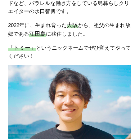
ドなど、パラレルな働き方をしている島暮らしクリ
エイターの水口智博です。
大阪
2022年に、生まれ育った
から、祖父の生まれ故
江田島
郷である
に移住しました。
「トミー」
というニックネームでぜひ覚えてやって
ください！