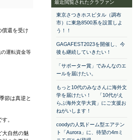
最近閲覧されたクラファン
東京さつきホスピタル（調布
市）に東急8500系を設置しよ
の償還を受け
う！！
GAGAFEST2023を開催し、今
先の運転資金等
後も継続していきたい！
「サポーター賞」でみんなのエ
ールを届けたい。
もっと10代のみなさんに海外文
学を届けたい！ 「10代がえ
季節は真逆と
らぶ海外文学大賞」にご支援お
。
ねがいします！
です。
coodyの人気ドーム型エアテン
ト「Aurora」に、待望の4mミ
ど大自然の魅