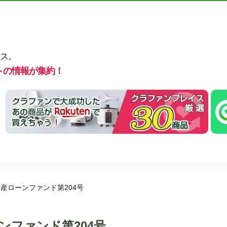
ス。
トの情報が集約！
産ローンファンド第204号
ファンド第204号