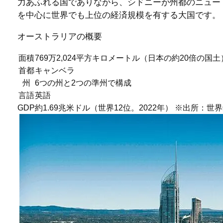
力あふれる国でありながら、シドニーが州都のニュー
を中心に世界でも上位の経済規模を有する大国です。
オーストラリアの概要
面積
769万2,024平方キロメートル
（日本の約20倍の国土
首都
キャンベラ
州
6つの州と2つの準州で構成
言語
英語
GDP
約1.69兆米ドル
（世界12位。2022年） ※出所：世