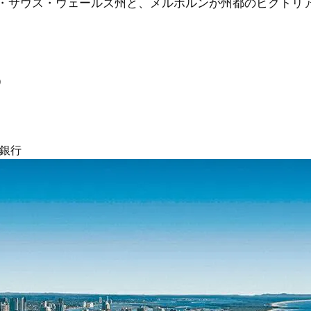
・サウス・ウェールズ州と、メルボルンが州都のビクトリ
）
界銀行