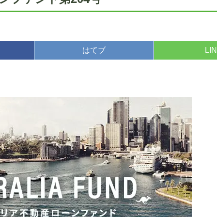
はてブ
LI