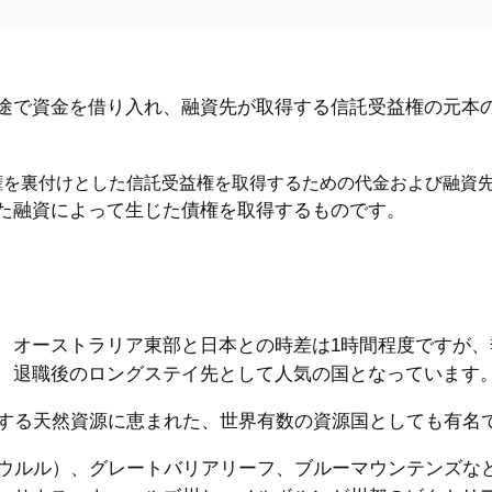
途で資金を借り入れ、融資先が取得する信託受益権の元本
権を裏付けとした信託受益権を取得するための代金および融資
た融資によって生じた債権を取得するものです。
、オーストラリア東部と日本との時差は1時間程度ですが、
、退職後のロングステイ先として人気の国となっています
とする天然資源に恵まれた、世界有数の資源国としても有名
（ウルル）、グレートバリアリーフ、ブルーマウンテンズな