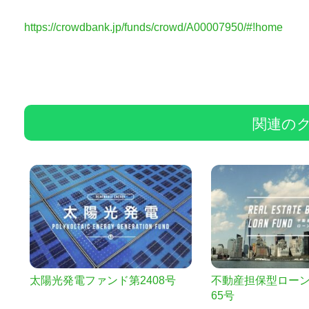
https://crowdbank.jp/funds/crowd/A00007950/#!home
関連の
太陽光発電ファンド第2408号
不動産担保型ローン
65号