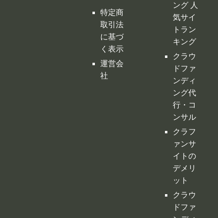
ング 人
特定商
気サイ
取引法
トラン
に基づ
キング
く表示
クラウ
運営会
ドファ
社
ンディ
ング代
行・コ
ンサル
クラフ
ァンサ
イトの
デメリ
ット
クラウ
ドファ