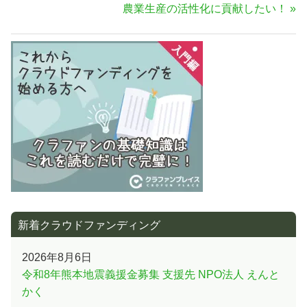
次
農業生産の活性化に貢献したい！
事:
ビ
の
ゲ
記
ー
事:
シ
ョ
ン
新着クラウドファンディング
2026年8月6日
令和8年熊本地震義援金募集 支援先 NPO法人 えんと
かく