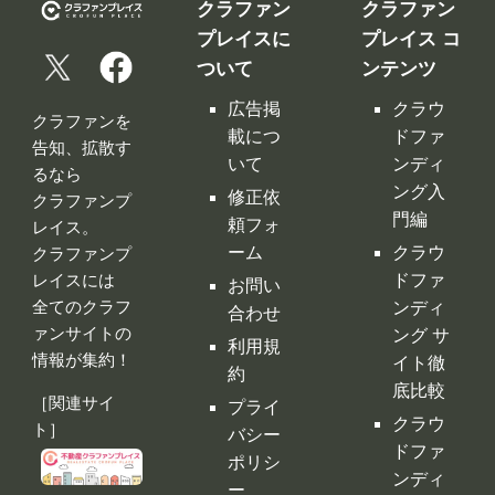
クラファン
クラファン
プレイスに
プレイス コ
ついて
ンテンツ
広告掲
クラウ
クラファンを
載につ
ドファ
告知、拡散す
いて
ンディ
るなら
ング入
修正依
クラファンプ
門編
頼フォ
レイス。
ーム
クラウ
クラファンプ
レイスには
ドファ
お問い
全てのクラフ
ンディ
合わせ
ァンサイトの
ング サ
利用規
情報が集約！
イト徹
約
底比較
［関連サイ
プライ
クラウ
ト］
バシー
ドファ
ポリシ
ンディ
ー