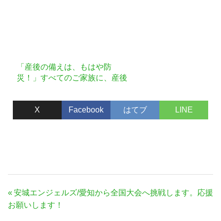
「産後の備えは、もはや防
災！」すべてのご家族に、産後
の備えを届けたい。
X
Facebook
はてブ
LINE
投
前
安城エンジェルズ/愛知から全国大会へ挑戦します。応援
稿
の
お願いします！
ナ
記