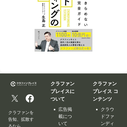
クラファン
クラファン
プレイスに
プレイス コ
ついて
ンテンツ
広告掲
クラウ
クラファンを
載につ
ドファ
告知、拡散す
いて
ンディ
るなら
ング入
修正依
クラファンプ
門編
頼フォ
レイス。
ーム
クラウ
クラファンプ
レイスには
ドファ
お問い
全てのクラフ
ンディ
合わせ
ァンサイトの
ング サ
利用規