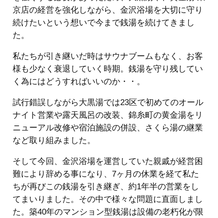
京店の経営を強化しながら、金沢浴場を大切に守り
続けたいという想いで今まで銭湯を続けてきまし
た。
私たちが引き継いだ時はサウナブームもなく、お客
様も少なく衰退していく時期。銭湯を守り残してい
く為にはどうすればいいのか・・。
試行錯誤しながら大黒湯では23区で初めてのオール
ナイト営業や露天風呂の改装、錦糸町の黄金湯をリ
ニューアル改修や宿泊施設の併設、さくら湯の継業
など取り組みました。
そして今回、金沢浴場を運営していた親戚が経営困
難により辞める事になり、7ヶ月の休業を経て私た
ちが再びこの銭湯を引き継ぎ、約1年半の営業をし
てまいりました。その中で様々な問題に直面しまし
た。築40年のマンション型銭湯は設備の老朽化が限