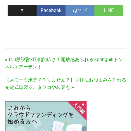
X
Facebook
はてブ
LINE
投
前
150秒設営×圧倒的広さ！開放感あふれるSpringhillトン
稿
の
ネルエアーテント
ナ
記
次
【スモークポテチ作りません？】手軽におつまみを作れる
事:
ビ
の
充電式燻製器。タラコや枝豆も
ゲ
記
ー
事:
シ
ョ
ン