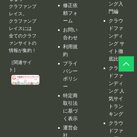
情報が集約！
イト徹
約
底比較
［関連サイ
プライ
クラウ
ト］
バシー
ドファ
ポリシ
ンディ
ー
ング 人
特定商
気サイ
取引法
トラン
に基づ
キング
く表示
クラウ
運営会
ドファ
社
ンディ
ング代
行・コ
ンサル
クラフ
ァンサ
イトの