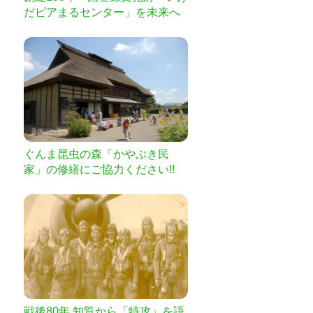
だピアまるセンター」を未来へ
つなぐプロジェクト
ぐんま昆虫の森「かやぶき民
家」の修繕にご協力ください!!
戦後80年 知覧から「特攻」を語