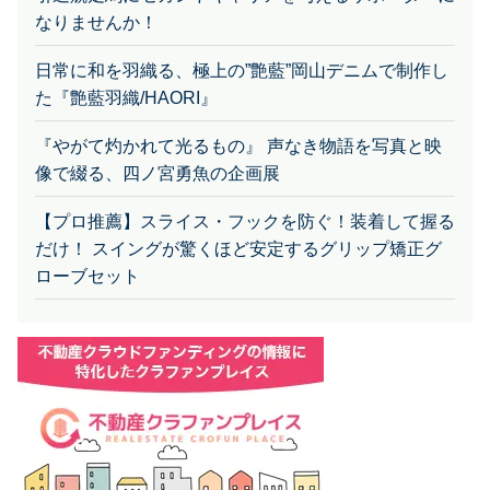
なりませんか！
日常に和を羽織る、極上の”艶藍”岡山デニムで制作し
た『艶藍羽織/HAORI』
『やがて灼かれて光るもの』 声なき物語を写真と映
像で綴る、四ノ宮勇魚の企画展
【プロ推薦】スライス・フックを防ぐ！装着して握る
だけ！ スイングが驚くほど安定するグリップ矯正グ
ローブセット