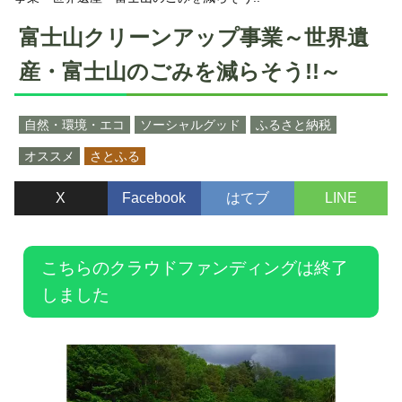
富士山クリーンアップ事業～世界遺
産・富士山のごみを減らそう!!～
自然・環境・エコ
ソーシャルグッド
ふるさと納税
オススメ
さとふる
X
Facebook
はてブ
LINE
こちらのクラウドファンディングは終了
しました