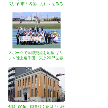
良!川西市の名産にんにくを作ろ
う!
スポーツで国際交流を応援!ギリ
シャ陸上選手団 東京2025世界
陸上事前キャンプ
創建100年 国登録文化財「いけ