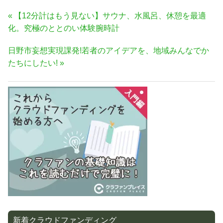
投
前
【12分計はもう見ない】サウナ、水風呂、休憩を最適
稿
の
化。究極のととのい体験腕時計
ナ
記
次
日野市妄想実現課発!若者のアイデアを、地域みんなでか
事:
ビ
の
たちにしたい!
ゲ
記
ー
事:
シ
ョ
ン
新着クラウドファンディング