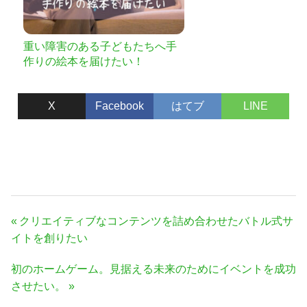
重い障害のある子どもたちへ手
作りの絵本を届けたい！
X
Facebook
はてブ
LINE
投
前
クリエイティブなコンテンツを詰め合わせたバトル式サ
稿
の
イトを創りたい
ナ
記
次
初のホームゲーム。見据える未来のためにイベントを成功
事:
ビ
の
させたい。
ゲ
記