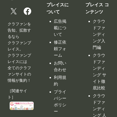
プレイスに
プレイス コ
ついて
ンテンツ
広告掲
クラウ
クラファンを
載につ
ドファ
告知、拡散す
いて
ンディ
るなら
ング入
修正依
クラファンプ
門編
頼フォ
レイス。
ーム
クラウ
クラファンプ
レイスには
ドファ
お問い
全てのクラフ
ンディ
合わせ
ァンサイトの
ング サ
利用規
情報が集約！
イト徹
約
底比較
［関連サイ
プライ
クラウ
ト］
バシー
ドファ
ポリシ
ンディ
ー
ング 人