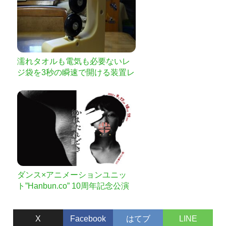
濡れタオルも電気も必要ないレ
ジ袋を3秒の瞬速で開ける装置レ
ブッカー
ダンス×アニメーションユニッ
ト”Hanbun.co” 10周年記念公演
新作「彼は誰れ時」を成功させ
たい！
X
Facebook
はてブ
LINE