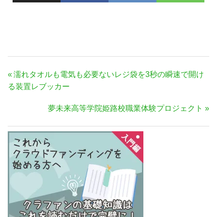
投
前
濡れタオルも電気も必要ないレジ袋を3秒の瞬速で開け
稿
の
る装置レブッカー
ナ
記
次
夢未来高等学院姫路校職業体験プロジェクト
事:
ビ
の
ゲ
記
ー
事:
シ
ョ
ン