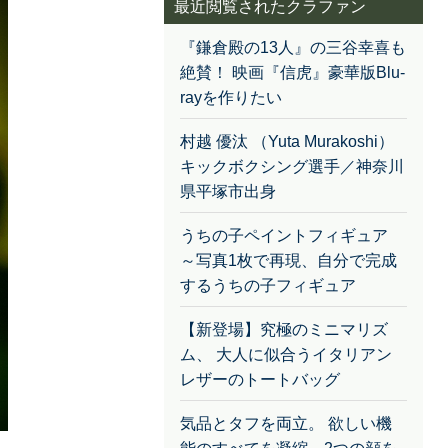
最近閲覧されたクラファン
『鎌倉殿の13人』の三谷幸喜も
絶賛！ 映画『信虎』豪華版Blu-
rayを作りたい
村越 優汰 （Yuta Murakoshi）
キックボクシング選手／神奈川
県平塚市出身
うちの子ペイントフィギュア
～写真1枚で再現、自分で完成
するうちの子フィギュア
【新登場】究極のミニマリズ
ム、 大人に似合うイタリアン
レザーのトートバッグ
気品とタフを両立。 欲しい機