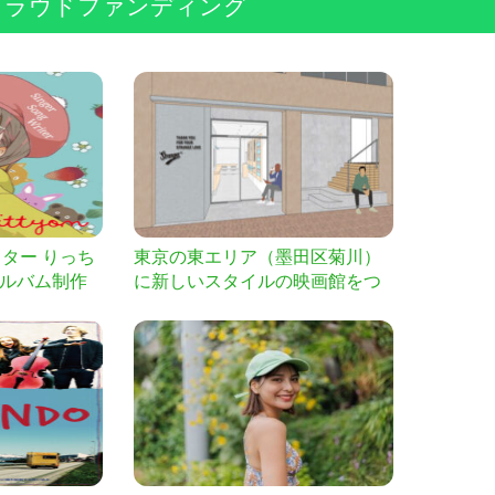
クラウドファンディング
ター りっち
東京の東エリア（墨田区菊川）
tアルバム制作
に新しいスタイルの映画館をつ
くります！ ご支援をお願いしま
す！