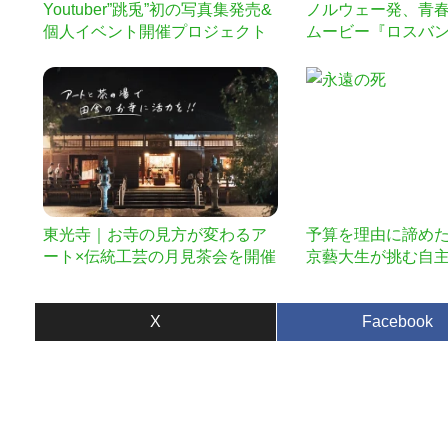
Youtuber”跳兎”初の写真集発売&
ノルウェー発、青
個人イベント開催プロジェクト
ムービー『ロスバ
さまのご自宅にお
DVD化への支援を
す！
東光寺｜お寺の見方が変わるア
予算を理由に諦め
ート×伝統工芸の月見茶会を開催
京藝大生が挑む自
したい
成を応援してくだ
X
Facebook