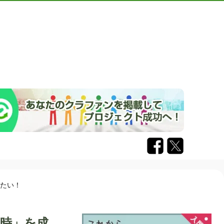
せたい！
れ時」を成