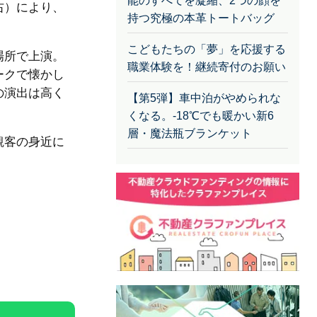
能のすべてを凝縮、2つの顔を
右）により、
持つ究極の本革トートバッグ
こどもたちの「夢」を応援する
場所で上演。
職業体験を！継続寄付のお願い
ークで懐かし
の演出は高く
【第5弾】車中泊がやめられな
くなる。-18℃でも暖かい新6
層・魔法瓶ブランケット
観客の身近に