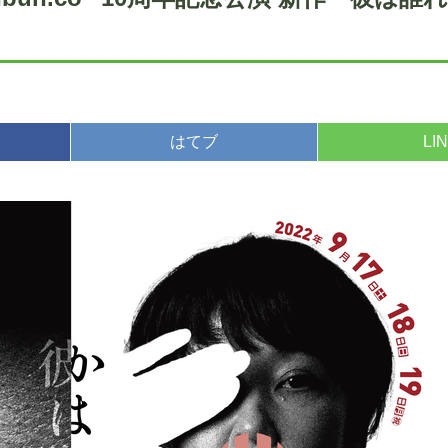
はてブ
LI