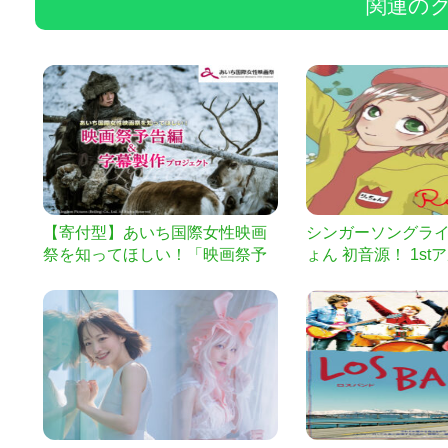
関連の
【寄付型】あいち国際女性映画
シンガーソングライ
祭を知ってほしい！「映画祭予
ょん 初音源！ 1s
告編＆字幕製作プロジェクト」
プロジェクト！