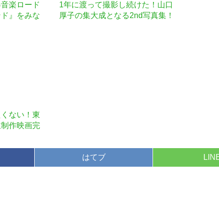
春音楽ロード
1年に渡って撮影し続けた！山口
ンド』をみな
厚子の集大成となる2nd写真集！
届けしたい！
〜上京編〜制作プロジェクト!!
お願いしま
たくない！東
主制作映画完
さい！
はてブ
LIN