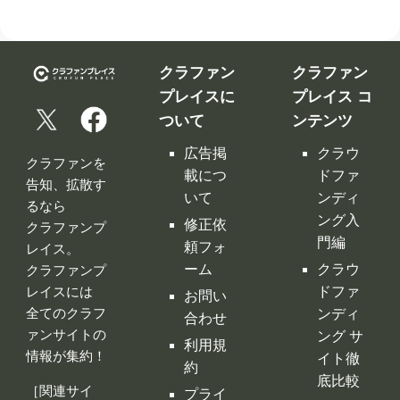
クラファン
クラファン
プレイスに
プレイス コ
ついて
ンテンツ
広告掲
クラウ
クラファンを
載につ
ドファ
告知、拡散す
いて
ンディ
るなら
ング入
修正依
クラファンプ
門編
頼フォ
レイス。
ーム
クラウ
クラファンプ
レイスには
ドファ
お問い
全てのクラフ
ンディ
合わせ
ァンサイトの
ング サ
利用規
情報が集約！
イト徹
約
底比較
［関連サイ
プライ