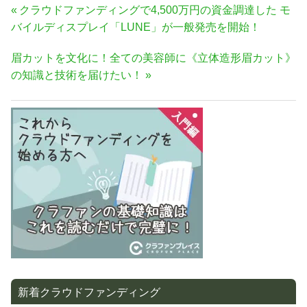
投
前
クラウドファンディングで4,500万円の資金調達した モ
稿
の
バイルディスプレイ「LUNE」が一般発売を開始！
ナ
記
次
眉カットを文化に！全ての美容師に《立体造形眉カット》
事:
ビ
の
の知識と技術を届けたい！
ゲ
記
ー
事:
シ
ョ
ン
新着クラウドファンディング