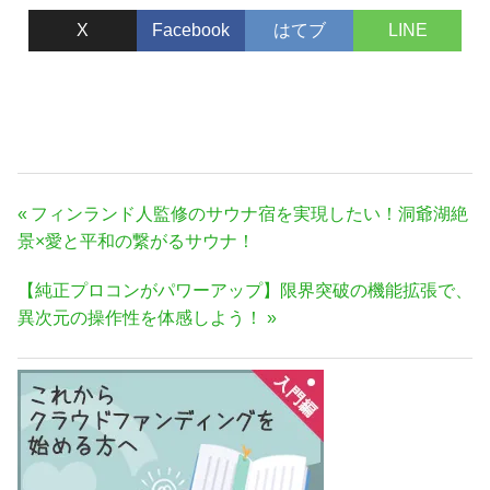
X
Facebook
はてブ
LINE
投
前
フィンランド人監修のサウナ宿を実現したい！洞爺湖絶
稿
の
景×愛と平和の繋がるサウナ！
ナ
記
次
【純正プロコンがパワーアップ】限界突破の機能拡張で、
事:
ビ
の
異次元の操作性を体感しよう！
ゲ
記
ー
事:
シ
ョ
ン