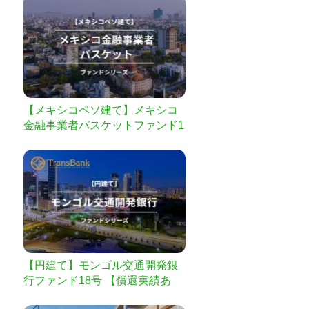
【メキシコペソ建て】メキシコ
金融事業者バスケットファンド1
号 【社会的インパクト重視ファ
ンド】【SDGsファンド】
【円建て】モンゴル交通開発銀
行ファンド18号 【償還実績あ
り】