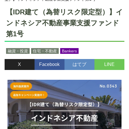
【IDR建て（為替リスク限定型）】イ
ンドネシア不動産事業支援ファンド
第1号
融資・投資
住宅・不動産
Bankers
X
Facebook
はてブ
LINE