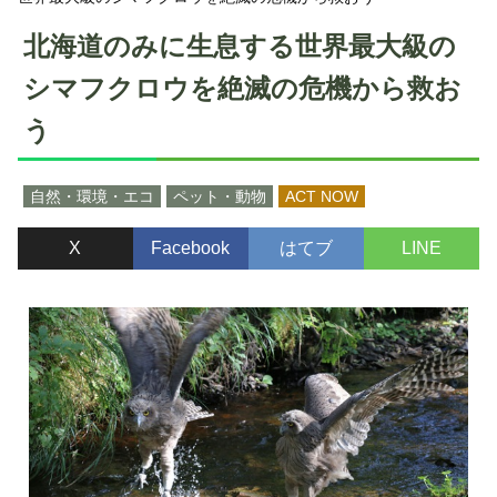
北海道のみに生息する世界最大級の
シマフクロウを絶滅の危機から救お
う
自然・環境・エコ
ペット・動物
ACT NOW
X
Facebook
はてブ
LINE