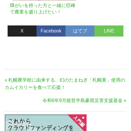
障がいを持った方と一緒に巨峰
で農業を盛り上げたい！
X
Facebook
はてブ
LINE
投
前
札幌農学校に由来する、幻のたまねぎ「札幌黄」使用の
稿
の
カムイカリーを食べて応援！
ナ
記
次
令和6年9月能登半島豪雨災害支援基金
事:
ビ
の
ゲ
記
ー
事:
シ