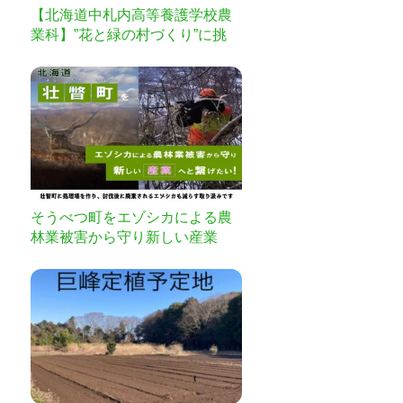
【北海道中札内高等養護学校農
業科】”花と緑の村づくり”に挑
戦！第2弾
そうべつ町をエゾシカによる農
林業被害から守り新しい産業
へ！処理場の建設