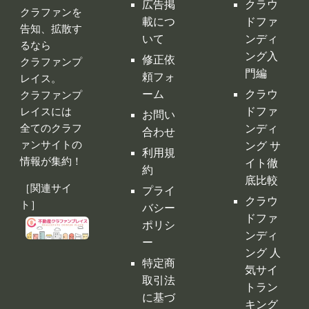
お問い
全てのクラフ
ンディ
合わせ
ァンサイトの
ング サ
利用規
情報が集約！
イト徹
約
底比較
［関連サイ
プライ
クラウ
ト］
バシー
ドファ
ポリシ
ンディ
ー
ング 人
特定商
気サイ
取引法
トラン
に基づ
キング
く表示
クラウ
運営会
ドファ
社
ンディ
ング代
行・コ
ンサル