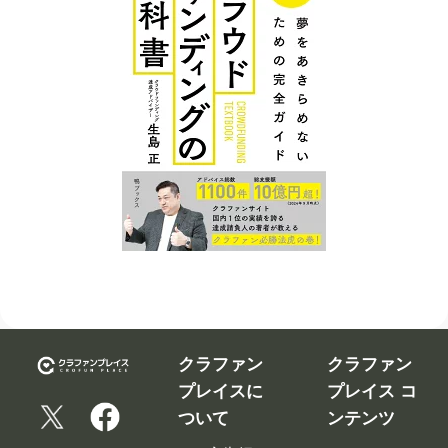
クラファン
クラファン
プレイスに
プレイス コ
ついて
ンテンツ
広告掲
クラウ
クラファンを
載につ
ドファ
告知、拡散す
いて
ンディ
るなら
ング入
修正依
クラファンプ
門編
頼フォ
レイス。
ーム
クラウ
クラファンプ
レイスには
ドファ