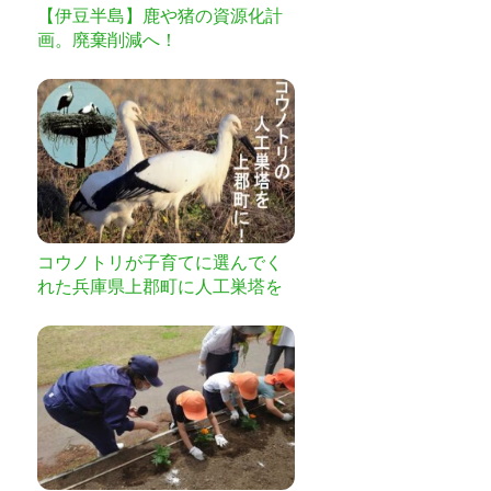
【伊豆半島】鹿や猪の資源化計
画。廃棄削減へ！
コウノトリが子育てに選んでく
れた兵庫県上郡町に人工巣塔を
建てたい！