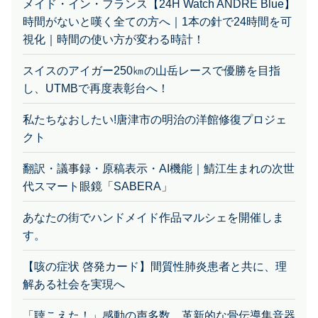
時間がないと嘆く全ての方へ｜1本の針で24時間を可
視化｜時間の使い方が変わる時計！
スイスのアイガー250㎞の山岳レースで優勝を目指
し、UTMBで再度表彰台へ！
私たちなおしたい!唐津市の明治の洋館修復プロジェ
クト
翻訳・議事録・原稿表示・AI機能｜鯖江生まれの次世
代スマート眼鏡「SABERA」
あなたの街でハンドメイド作品マルシェを開催しま
す。
【咳の症状 啓発カード】間質性肺炎患者と共に、理
解ある社会を実現へ
「聴こえた！」感動の声多数。革新的な骨伝導集音器
｜Vibone nezu 3