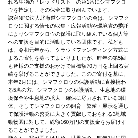
れる生物の「レッドリスト」の第1番にシマフクロ
ウを指定し、その保全に取り組んでいます。
認定NPO法人北海道シマフクロウの会は、シマフク
ロウに関する情報の収集・広報活動や環境省の委託
によりシマフクロウの保護に取り組んでいる個人等
への支援を目的に活動している団体です。私ども
は、令和元年から、クラウドファンディング方式に
よるご寄付を募ってまいりましたが、昨年の第5回
も皆様のご支援のおかげで目標額70万円を上回る実
績を挙げることができました。このご寄付を基に、
本年2月には、シマフクロウの保護活動に直接携わ
る5名の方、シマフクロウの保護活動、生息地の環
境保全や生息地の拡大・確保に尽力されている3団
体、そしてシマフクロウの飼育・繁殖・展示を通じ
て保護活動の啓発に大きく貢献しておられる3地域
動物園に対して、総額160万円の支援金をお届けす
ることができました。