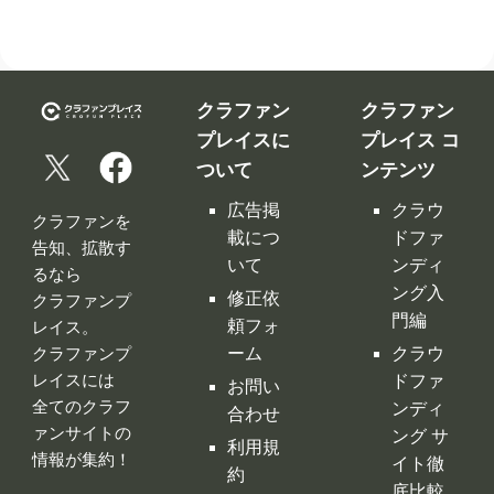
クラファン
クラファン
プレイスに
プレイス コ
ついて
ンテンツ
広告掲
クラウ
クラファンを
載につ
ドファ
告知、拡散す
いて
ンディ
るなら
ング入
修正依
クラファンプ
門編
頼フォ
レイス。
ーム
クラウ
クラファンプ
レイスには
ドファ
お問い
全てのクラフ
ンディ
合わせ
ァンサイトの
ング サ
利用規
情報が集約！
イト徹
約
底比較
［関連サイ
プライ
クラウ