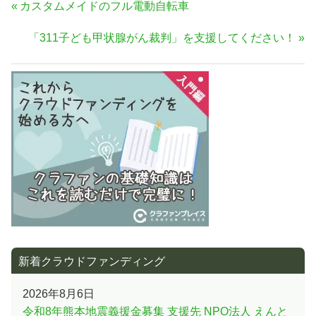
投
前
カスタムメイドのフル電動自転車
稿
の
次
「311子ども甲状腺がん裁判」を支援してください！
ナ
記
の
事:
ビ
記
ゲ
事:
ー
シ
ョ
ン
新着クラウドファンディング
2026年8月6日
令和8年熊本地震義援金募集 支援先 NPO法人 えんと