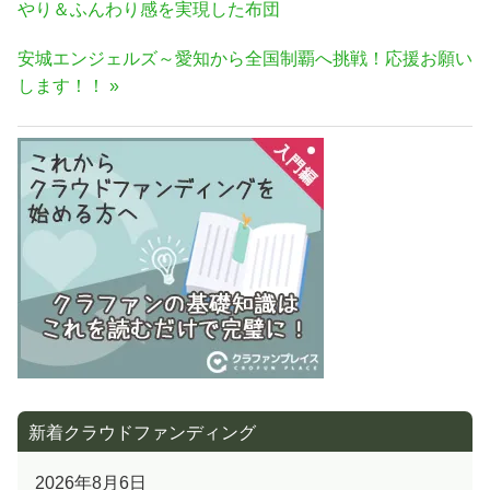
稿
の
やり＆ふんわり感を実現した布団
ナ
記
次
安城エンジェルズ～愛知から全国制覇へ挑戦！応援お願い
事:
ビ
の
します！！
ゲ
記
ー
事:
シ
ョ
ン
新着クラウドファンディング
2026年8月6日