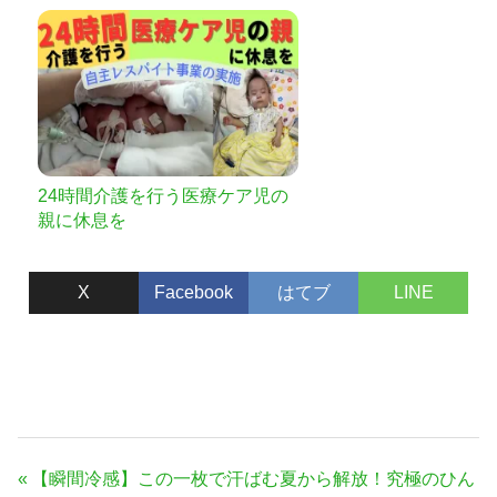
24時間介護を行う医療ケア児の
親に休息を
X
Facebook
はてブ
LINE
投
前
【瞬間冷感】この一枚で汗ばむ夏から解放！究極のひん