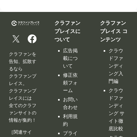
クラファン
クラファン
プレイスに
プレイス コ
ついて
ンテンツ
広告掲
クラウ
クラファンを
載につ
ドファ
告知、拡散す
いて
ンディ
るなら
ング入
修正依
クラファンプ
門編
頼フォ
レイス。
ーム
クラウ
クラファンプ
レイスには
ドファ
お問い
全てのクラフ
ンディ
合わせ
ァンサイトの
ング サ
利用規
情報が集約！
イト徹
約
底比較
［関連サイ
プライ