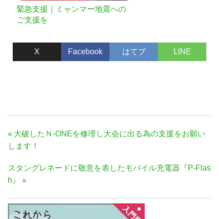
緊急支援｜ミャンマー地震への
ご支援を
X
Facebook
はてブ
LINE
投
前
大破したＮ-ONEを修理し大会に出る為の支援をお願い
稿
の
します！
ナ
記
次
スタングレネードに敬意を表したモバイル充電器『P-Flas
事:
ビ
の
h』
ゲ
記
ー
事:
シ