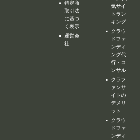
ング代
行・コ
ンサル
クラフ
ァンサ
イトの
デメリ
ット
クラウ
ドファ
ンディ
ングの
税金
購入型
クラウ
ドファ
ンディ