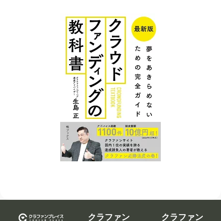
クラファン
クラファン
プレイスに
プレイス コ
ついて
ンテンツ
広告掲
クラウ
クラファンを
載につ
ドファ
告知、拡散す
いて
ンディ
るなら
ング入