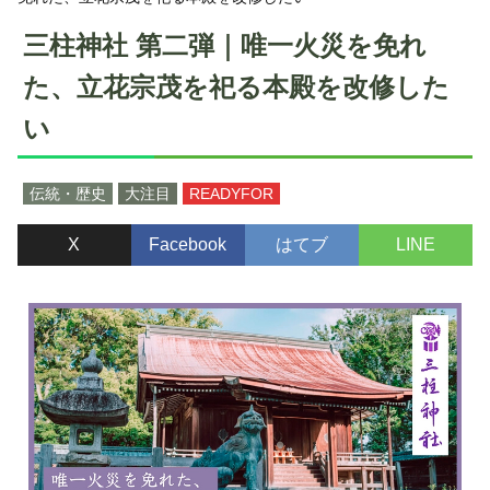
三柱神社 第二弾｜唯一火災を免れ
た、立花宗茂を祀る本殿を改修した
い
伝統・歴史
大注目
READYFOR
X
Facebook
はてブ
LINE