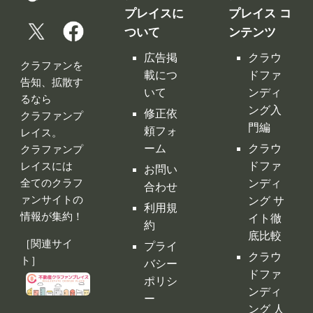
修正依
クラファンプ
門編
頼フォ
レイス。
ーム
クラウ
クラファンプ
レイスには
ドファ
お問い
全てのクラフ
ンディ
合わせ
ァンサイトの
ング サ
利用規
情報が集約！
イト徹
約
底比較
［関連サイ
プライ
クラウ
ト］
バシー
ドファ
ポリシ
ンディ
ー
ング 人
特定商
気サイ
取引法
トラン
に基づ
キング
く表示
クラウ
運営会
ドファ
社
ンディ