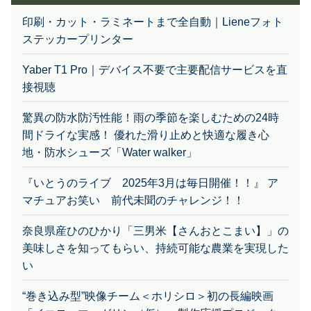
印刷・カット・ラミネートまで全自動｜Lieneフォト
ステッカープリンター
Yaber T1 Pro｜デバイス不要で主要配信サービスを直
接視聴
驚異の防水防汚性能！雨の季節を楽しむための24時
間ドライな実感！ 優れた滑り止めと快適な履き心
地・防水シューズ「Water walker」
『いとうのライブ 2025年3月は毎日開催！！』 ア
マチュアお笑い 前代未聞のチャレンジ！！
奈良県産ひのひかり「三男米【さんおとこまい】」の
美味しさを知ってもらい、持続可能な農業を実現した
い
“巻き込み型”映像チーム＜ホリシロ＞初の長編映画
「イエローマーガリン（仮）」製作応援プロジェク