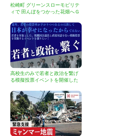
松崎町 グリーンスローモビリテ
ィで 田んぼをつかった花畑へＧ
Ｏ！
高校生のみで若者と政治を繋げ
る模擬投票イベントを開催した
い。