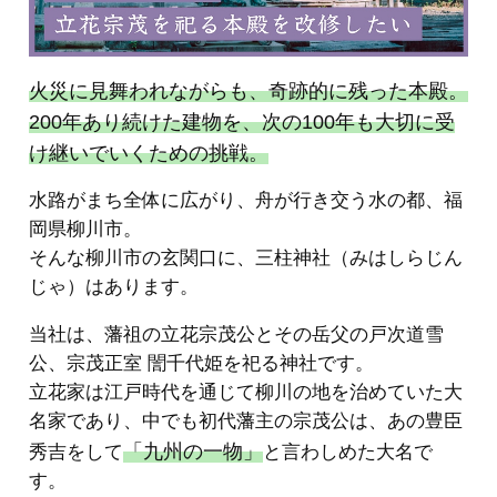
火災に見舞われながらも、奇跡的に残った本殿。
200年あり続けた建物を、次の100年も大切に受
け継いでいくための挑戦。
水路がまち全体に広がり、舟が行き交う水の都、福
岡県柳川市。
そんな柳川市の玄関口に、三柱神社（みはしらじん
じゃ）はあります。
当社は、藩祖の立花宗茂公とその岳父の戸次道雪
公、宗茂正室 誾千代姫を祀る神社です。
立花家は江戸時代を通じて柳川の地を治めていた大
名家であり、中でも初代藩主の宗茂公は、あの豊臣
「九州の一物」
秀吉をして
と言わしめた大名で
す。