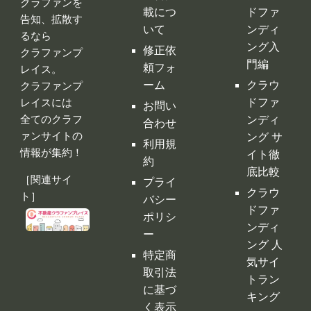
クラファンを
載につ
ドファ
告知、拡散す
いて
ンディ
るなら
ング入
修正依
クラファンプ
門編
頼フォ
レイス。
ーム
クラウ
クラファンプ
レイスには
ドファ
お問い
全てのクラフ
ンディ
合わせ
ァンサイトの
ング サ
利用規
情報が集約！
イト徹
約
底比較
［関連サイ
プライ
クラウ
ト］
バシー
ドファ
ポリシ
ンディ
ー
ング 人
特定商
気サイ
取引法
トラン
に基づ
キング
く表示