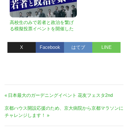
高校生のみで若者と政治を繋げ
る模擬投票イベントを開催した
い。
X
Facebook
はてブ
LINE
投
前
日本最大のガーデニングイベント 花友フェスタ2nd
稿
の
次
京都ハウス開設応援のため、京大病院から京都マラソンに
ナ
記
の
チャレンジします！
事:
ビ
記
ゲ