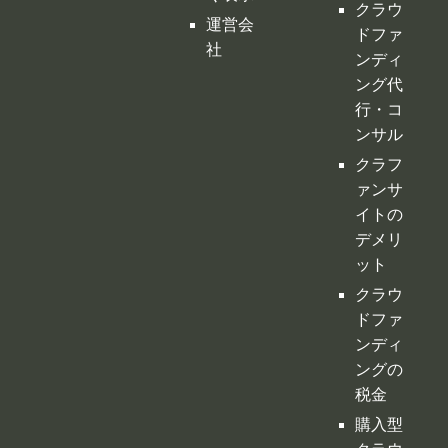
クラウ
運営会
ドファ
社
ンディ
ング代
行・コ
ンサル
クラフ
ァンサ
イトの
デメリ
ット
クラウ
ドファ
ンディ
ングの
税金
購入型