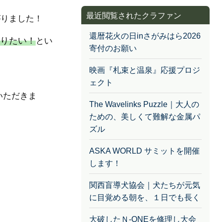
最近閲覧されたクラファン
がりました！
還暦花火の日inさがみはら2026
送りたい！
とい
寄付のお願い
映画『札束と温泉』応援プロジ
ェクト
いただきま
The Wavelinks Puzzle｜大人の
ための、美しくて難解な金属パ
ズル
ASKA WORLD サミットを開催
します！
関西盲導犬協会｜犬たちが元気
に目覚める朝を、１日でも長く
大破したＮ-ONEを修理し大会