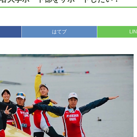
はてブ
LI