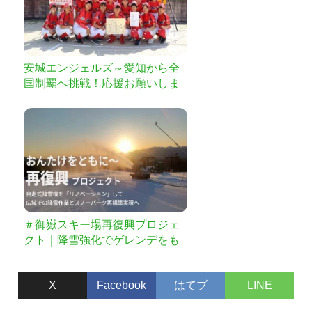
安城エンジェルズ～愛知から全
国制覇へ挑戦！応援お願いしま
す！！
＃御嶽スキー場再復興プロジェ
クト｜降雪強化でゲレンデをも
っと楽しく
X
Facebook
はてブ
LINE