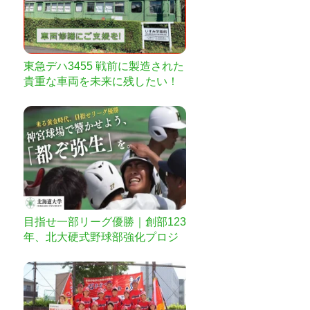
東急デハ3455 戦前に製造された
貴重な車両を未来に残したい！
目指せ一部リーグ優勝｜創部123
年、北大硬式野球部強化プロジ
ェクト