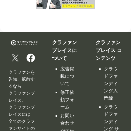
クラファン
クラファン
プレイスに
プレイス コ
ついて
ンテンツ
広告掲
クラウ
クラファンを
載につ
ドファ
告知、拡散す
いて
ンディ
るなら
ング入
修正依
クラファンプ
門編
頼フォ
レイス。
ーム
クラウ
クラファンプ
レイスには
ドファ
お問い
全てのクラフ
ンディ
合わせ
ァンサイトの
ング サ
利用規
情報が集約！
イト徹
約
底比較
［関連サイ
プライ
クラウ
ト］
バシー
ドファ
ポリシ