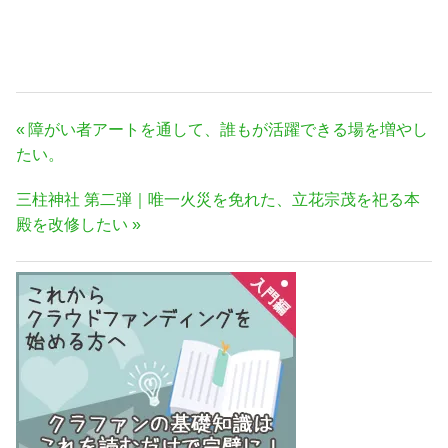
投
前
障がい者アートを通して、誰もが活躍できる場を増やし
稿
の
たい。
ナ
記
次
三柱神社 第二弾｜唯一火災を免れた、立花宗茂を祀る本
事:
ビ
の
殿を改修したい
ゲ
記
ー
事:
シ
ョ
ン