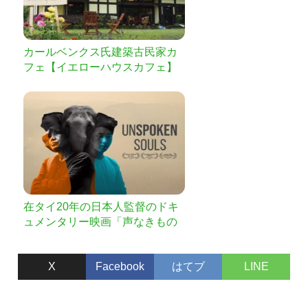
カールベンクス氏建築古民家カ
フェ【イエローハウスカフェ】
事業応援プロジェクト
在タイ20年の日本人監督のドキ
ュメンタリー映画「声なきもの
たち」完成へのご支援をお願い
します
X
Facebook
はてブ
LINE