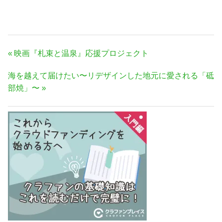
投
前
映画『札束と温泉』応援プロジェクト
稿
の
次
海を越えて届けたい〜リデザインした地元に愛される「砥
ナ
記
の
部焼」〜
事:
ビ
記
ゲ
事:
ー
シ
ョ
ン