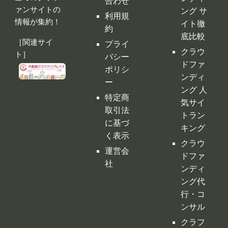
ング 人
特定商
気サイ
取引法
トラン
に基づ
キング
く表示
クラウ
運営会
ドファ
社
ンディ
ング代
行・コ
ンサル
クラフ
ァンサ
イトの
デメリ
ット
クラウ
ドファ