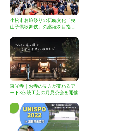
小松市お旅祭りの伝統文化「曳
山子供歌舞伎」の継続を目指し
て
東光寺｜お寺の見方が変わるア
ート×伝統工芸の月見茶会を開催
したい