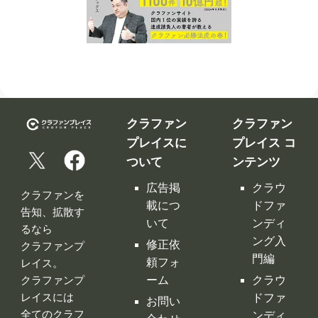
クラファン
クラファン
プレイスに
プレイス コ
ついて
ンテンツ
広告掲
クラウ
クラファンを
載につ
ドファ
告知、拡散す
いて
ンディ
るなら
ング入
修正依
クラファンプ
門編
頼フォ
レイス。
ーム
クラウ
クラファンプ
レイスには
ドファ
お問い
全てのクラフ
ンディ
合わせ
ァンサイトの
ング サ
利用規
情報が集約！
イト徹
約
底比較
［関連サイ
プライ
クラウ
ト］
バシー
ドファ
ポリシ
ンディ
ー