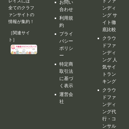
ポリシ
ンディ
ー
ング 人
特定商
気サイ
取引法
トラン
に基づ
キング
く表示
クラウ
運営会
ドファ
社
ンディ
ング代
行・コ
ンサル
クラフ
ァンサ
イトの
デメリ
ット
クラウ