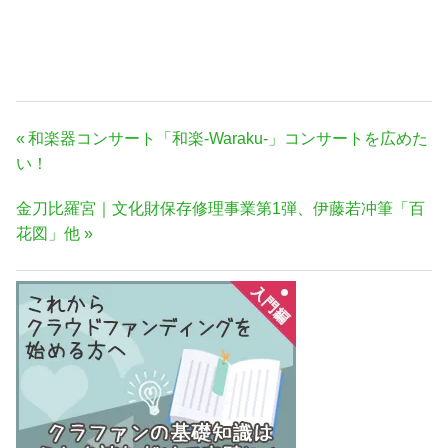
投
前
和楽器コンサート「和楽-Waraku-」コンサートを広めた
稿
の
い！
ナ
記
次
金刀比羅宮｜文化財保存修理事業第1弾、伊藤若冲筆「百
事:
ビ
の
花図」他
ゲ
記
ー
事:
シ
ョ
ン