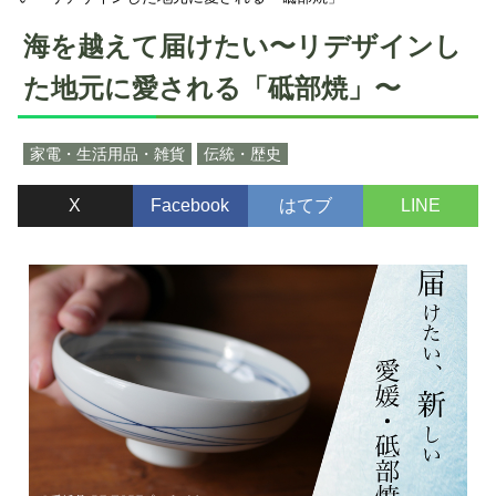
海を越えて届けたい〜リデザインし
た地元に愛される「砥部焼」〜
家電・生活用品・雑貨
伝統・歴史
X
Facebook
はてブ
LINE