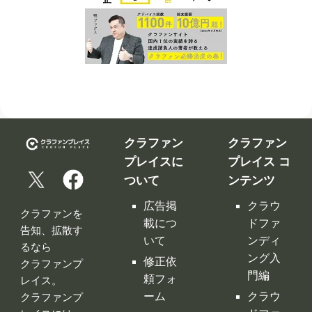
クラファン
クラファン
プレイスに
プレイス コ
ついて
ンテンツ
広告掲
クラウ
クラファンを
載につ
ドファ
告知、拡散す
いて
ンディ
るなら
ング入
修正依
クラファンプ
門編
頼フォ
レイス。
ーム
クラウ
クラファンプ
レイスには
ドファ
お問い
全てのクラフ
ンディ
合わせ
ァンサイトの
ング サ
利用規
情報が集約！
イト徹
約
底比較
［関連サイ
プライ
クラウ
ト］
バシー
ドファ