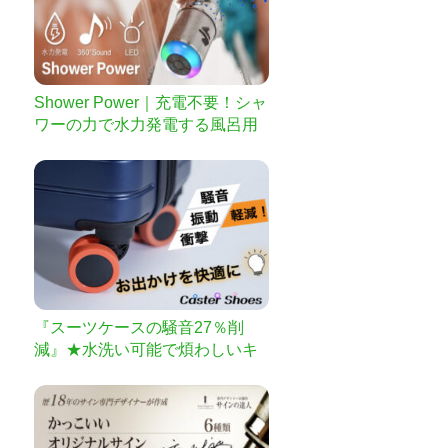
Shower Power｜充電不要！シャ
ワーの力で水力発電する風呂用
スピーカー♪
『スーツケースの騒音27％削
減』★水洗い可能で煩わしいキ
ャスター掃除とはおさらば★ス
ーツケースの衝撃や振動も軽減
出来て体への負担も減らせる
【Caster専用Shoes】