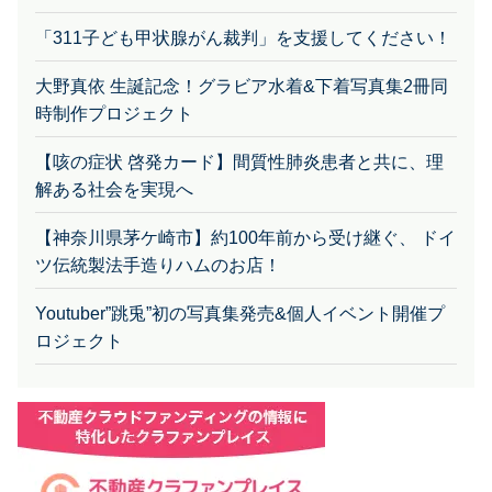
「311子ども甲状腺がん裁判」を支援してください！
大野真依 生誕記念！グラビア水着&下着写真集2冊同
時制作プロジェクト
【咳の症状 啓発カード】間質性肺炎患者と共に、理
解ある社会を実現へ
【神奈川県茅ケ崎市】約100年前から受け継ぐ、 ドイ
ツ伝統製法手造りハムのお店！
Youtuber”跳兎”初の写真集発売&個人イベント開催プ
ロジェクト