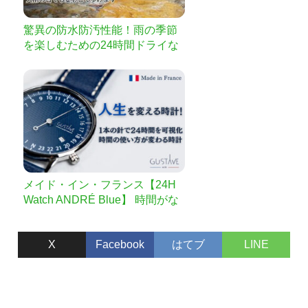
驚異の防水防汚性能！雨の季節
を楽しむための24時間ドライな
実感！ 優れた滑り止めと快適な
履き心地・防水シューズ「Water
walker」
メイド・イン・フランス【24H
Watch ANDRÉ Blue】 時間がな
いと嘆く全ての方へ｜1本の針で
24時間を可視化｜時間の使い方
X
Facebook
はてブ
LINE
が変わる時計！