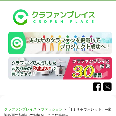
クラファンプレイス
>
ファッション
>
「1ミリ革ウォレット」─常
識を覆す新時代の相棒が、ここに降臨─