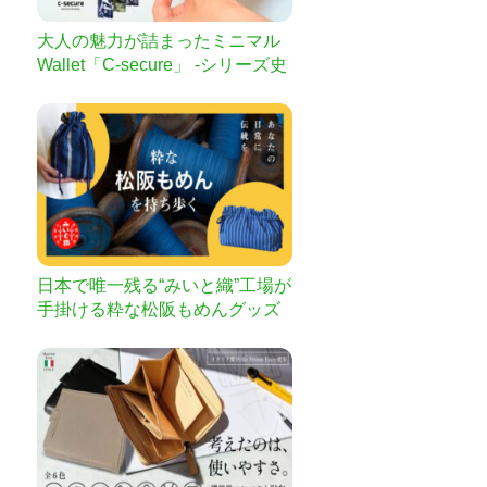
大人の魅力が詰まったミニマル
Wallet「C-secure」 -シリーズ史
上最薄で登場-
日本で唯一残る“みいと織”工場が
手掛ける粋な松阪もめんグッズ
が誕生！