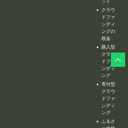
ングの
税金
購入型
クラウ
ドファ
ンディ
ング
寄付型
クラウ
ドファ
ンディ
ング
ふるさ
と納税
型クラ
ウドフ
ァンデ