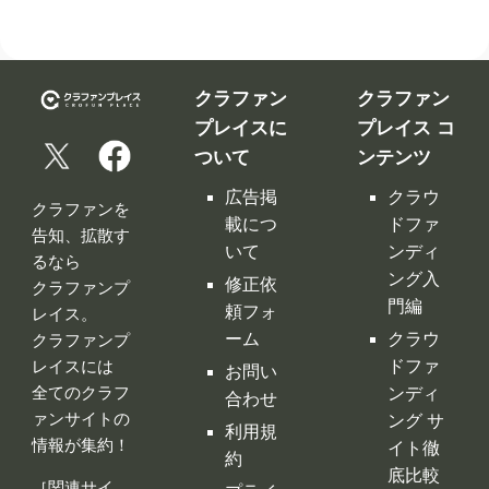
クラファン
クラファン
プレイスに
プレイス コ
ついて
ンテンツ
広告掲
クラウ
クラファンを
載につ
ドファ
告知、拡散す
いて
ンディ
るなら
ング入
修正依
クラファンプ
門編
頼フォ
レイス。
ーム
クラウ
クラファンプ
レイスには
ドファ
お問い
全てのクラフ
ンディ
合わせ
ァンサイトの
ング サ
利用規
情報が集約！
イト徹
約
底比較
［関連サイ
プライ
クラウ
ト］
バシー
ドファ
ポリシ
ンディ
ー