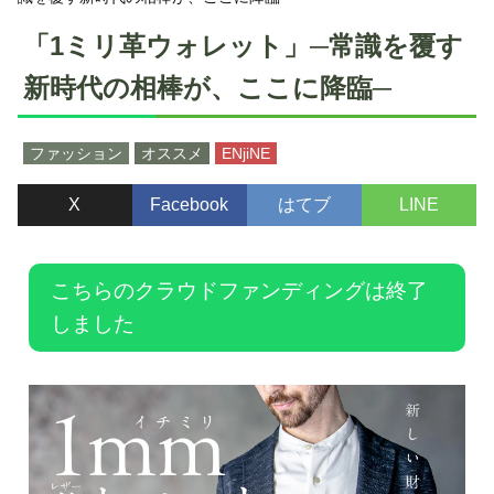
「1ミリ革ウォレット」─常識を覆す
新時代の相棒が、ここに降臨─
ファッション
オススメ
ENjiNE
X
Facebook
はてブ
LINE
こちらのクラウドファンディングは終了
しました