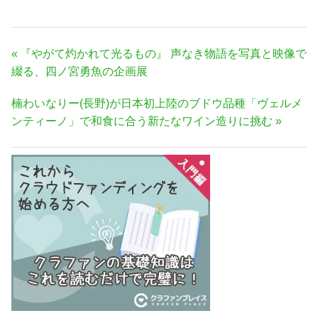
投
前
『やがて灼かれて光るもの』 声なき物語を写真と映像で
稿
の
綴る、四ノ宮勇魚の企画展
ナ
記
次
楠わいなりー(長野)が日本初上陸のブドウ品種「ヴェルメ
事:
ビ
の
ンティーノ」で和食に合う新たなワイン造りに挑む
ゲ
記
ー
事:
シ
ョ
ン