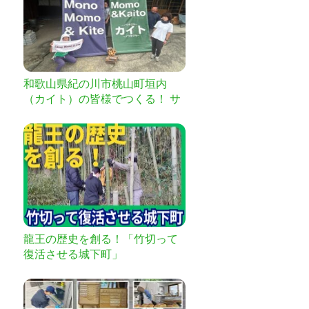
和歌山県紀の川市桃山町垣内
（カイト）の皆様でつくる！ サ
ウナがあるキャンプ場＆よろず
屋をより良い場所に！【ふるさ
と納税型】
龍王の歴史を創る！「竹切って
復活させる城下町」