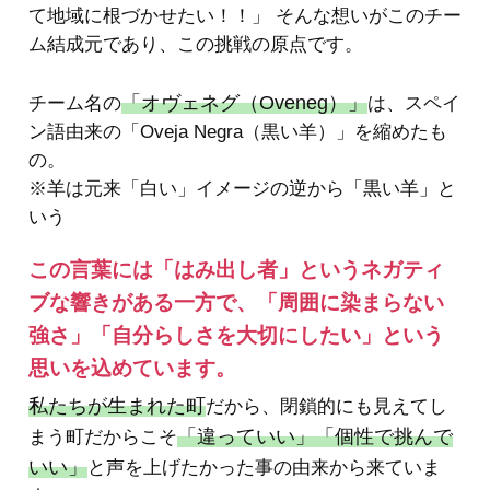
て地域に根づかせたい！！」 そんな想いがこのチー
ム結成元であり、この挑戦の原点です。
「オヴェネグ（Oveneg）」
チーム名の
は、スペイ
ン語由来の「Oveja Negra（黒い羊）」を縮めたも
の。
※羊は元来「白い」イメージの逆から「黒い羊」と
いう
この言葉には「はみ出し者」というネガティ
ブな響きがある一方で、「周囲に染まらない
強さ」「自分らしさを大切にしたい」という
思いを込めています。
私たちが生まれた町
だから、閉鎖的にも見えてし
「違っていい」「個性で挑んで
まう町だからこそ
いい」
と声を上げたかった事の由来から来ていま