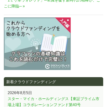
「1ミリ革ウォレット」─常識を覆す新時代の相棒が、こ
事:
ビ
の
こに降臨─
ゲ
記
ー
事:
シ
ョ
ン
新着クラウドファンディング
2026年8月5日
スター・マイカ・ホールディングス【東証プライム市
場上場】コラボレーションファンド第40号