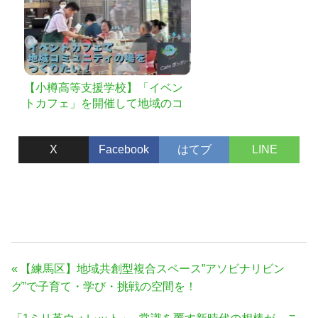
【小樽高等支援学校】「イベン
トカフェ」を開催して地域のコ
ミュニティの場を！
X
Facebook
はてブ
LINE
投
前
【練馬区】地域共創型複合スペース”アソビナリビン
稿
の
グ”で子育て・学び・挑戦の空間を！
ナ
記
次