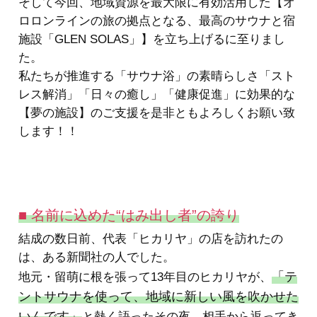
そして今回、地域資源を最大限に有効活用した【オ
ロロンラインの旅の拠点となる、最高のサウナと宿
施設「GLEN SOLAS」】を立ち上げるに至りまし
た。
私たちが推進する「サウナ浴」の素晴らしさ「スト
レス解消」「日々の癒し」「健康促進」に効果的な
【夢の施設】のご支援を是非ともよろしくお願い致
します！！
■ 名前に込めた“はみ出し者”の誇り
結成の数日前、代表「ヒカリヤ」の店を訪れたの
は、ある新聞社の人でした。
「テ
地元・留萌に根を張って13年目のヒカリヤが、
ントサウナを使って、地域に新しい風を吹かせた
いんです」
と熱く語ったその夜、相手から返ってき