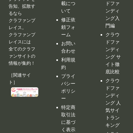
ついて
ンテンツ
広告掲
クラウ
クラファンを
載につ
ドファ
告知、拡散す
いて
ンディ
るなら
ング入
修正依
クラファンプ
門編
頼フォ
レイス。
ーム
クラウ
クラファンプ
レイスには
ドファ
お問い
全てのクラフ
ンディ
合わせ
ァンサイトの
ング サ
利用規
情報が集約！
イト徹
約
底比較
［関連サイ
プライ
クラウ
ト］
バシー
ドファ
ポリシ
ンディ
ー
ング 人
特定商
気サイ