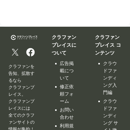
クラファン
クラファン
プレイスに
プレイス コ
ついて
ンテンツ
広告掲
クラウ
クラファンを
載につ
ドファ
告知、拡散す
いて
ンディ
るなら
ング入
修正依
クラファンプ
門編
頼フォ
レイス。
ーム
クラウ
クラファンプ
レイスには
ドファ
お問い
全てのクラフ
ンディ
合わせ
ァンサイトの
ング サ
利用規
情報が集約！
イト徹
約
底比較
［関連サイ
プライ
クラウ
ト］
バシー
ドファ