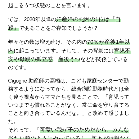
起こるうつ状態のことを言います。
妊産婦の死因の1位は
『自
では、2020年以降の
殺』
であることをご存知でしようか？
70％が産後1年以
年々その数は増え続け、その内の
内
育児不
に起こっています。そして、その背景には
安や母親の孤立感
産後うつ
、
などが関係している
のです。
Cigogne 助産師の髙橋は、こども家庭センターで勤
務するようになってから、総合病院勤務時代とは全
く違う視点からママたちを見ることで、「育児って
いつまでも慣れることがなく、常に命を守り育てる
ことと向き合っているんだな。」と改めて感じまし
た。
可愛い我が子のためだから、みんな
それって、「
当たり前のようにやっているし、誰もが母親なん