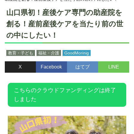
山口県初！産後ケア専門の助産院を
創る！産前産後ケアを当たり前の世
の中にしたい！
教育・子ども
福祉・介護
GoodMorinig
X
Facebook
はてブ
LINE
こちらのクラウドファンディングは終了
しました