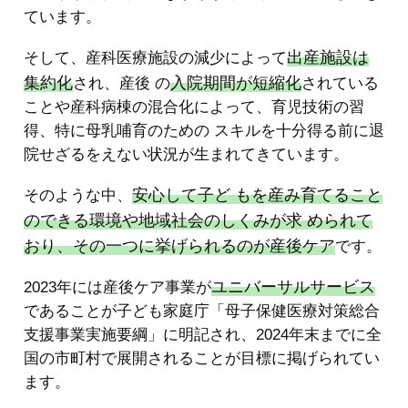
ています。
出産施設は
そして、産科医療施設の減少によって
集約化
入院期間が短縮化
され、産後 の
されている
ことや産科病棟の混合化によって、育児技術の習
得、特に母乳哺育のための スキルを十分得る前に退
院せざるをえない状況が生まれてきています。
安心して子ど もを産み育てること
そのような中、
のできる環境や地域社会のしくみが求 められて
おり、その一つに挙げられるのが産後ケア
です。
ユニバーサルサービス
2023年には産後ケア事業が
であることが子ども家庭庁「母子保健医療対策総合
支援事業実施要綱」に明記され、2024年末までに全
国の市町村で展開されることが目標に掲げられてい
ます。