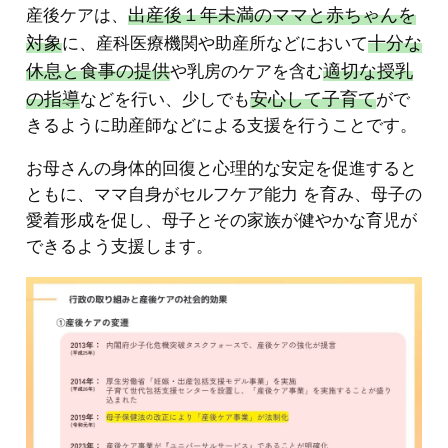
出産後１年未満のママと赤ちゃんを
産後ケアは、
対象
十分な
に、産科医療機関や助産所などにおいて
休息
と食事の提供
適切な授乳
や乳房のケアを含む
の指導
安心して子育て
などを行い、少しでも
がで
きるように助産師などによる支援を行うことです。
お母さんの身体的回復と心理的な安定を促進すると
ともに、ママ自身がセルフケア能力 を育み、母子の
愛着形成を促し、母子とその家族が健やかな育児が
できるよう支援します。