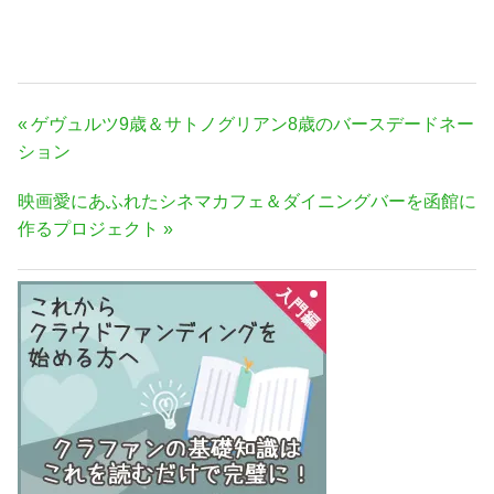
投
前
ゲヴュルツ9歳＆サトノグリアン8歳のバースデードネー
稿
の
ション
ナ
記
次
映画愛にあふれたシネマカフェ＆ダイニングバーを函館に
事:
ビ
の
作るプロジェクト
ゲ
記
ー
事:
シ
ョ
ン