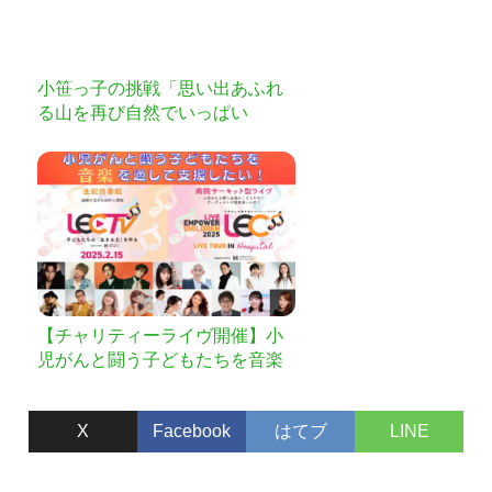
小笹っ子の挑戦「思い出あふれ
る山を再び自然でいっぱい
に！」プロジェクト
【チャリティーライヴ開催】小
児がんと闘う子どもたちを音楽
を通して支援したい！
X
Facebook
はてブ
LINE