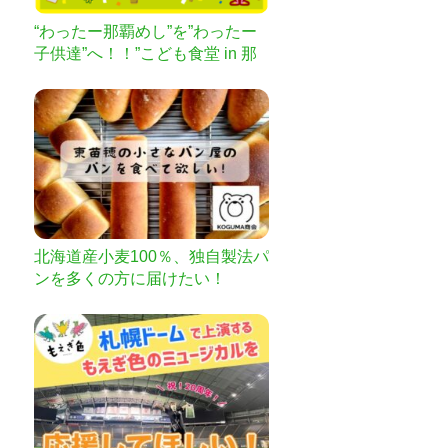
“わったー那覇めし”を”わったー
子供達”へ！！”こども食堂 in 那
覇めしグランプリ”
北海道産小麦100％、独自製法パ
ンを多くの方に届けたい！