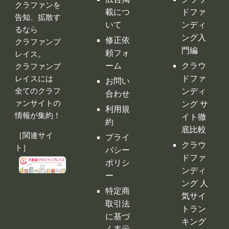
クラファンを
載につ
ドファ
告知、拡散す
いて
ンディ
るなら
ング入
修正依
クラファンプ
門編
頼フォ
レイス。
ーム
クラウ
クラファンプ
レイスには
ドファ
お問い
全てのクラフ
ンディ
合わせ
ァンサイトの
ング サ
利用規
情報が集約！
イト徹
約
底比較
［関連サイ
プライ
クラウ
ト］
バシー
ドファ
ポリシ
ンディ
ー
ング 人
特定商
気サイ
取引法
トラン
に基づ
キング