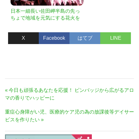
日本一細長い佐田岬半島の先っ
ちょで地域を元気にする花火を
あげたい！
X
Facebook
はてブ
LINE
投
前
今日も頑張るあなたを応援！ ピンバッジから広がるアロ
稿
の
マの香りでハッピーに
ナ
記
次
重症心身障がい児、医療的ケア児の為の放課後等デイサー
事:
ビ
の
ビスを作りたい
ゲ
記
ー
事:
シ