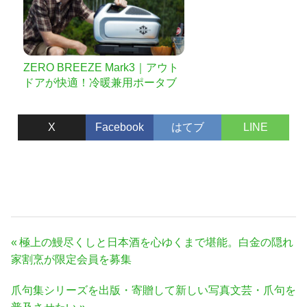
ZERO BREEZE Mark3｜アウト
ドアが快適！冷暖兼用ポータブ
ルエアコン
X
Facebook
はてブ
LINE
投
前
極上の鰻尽くしと日本酒を心ゆくまで堪能。白金の隠れ
稿
の
家割烹が限定会員を募集
ナ
記
次
爪句集シリーズを出版・寄贈して新しい写真文芸・爪句を
事:
ビ
の