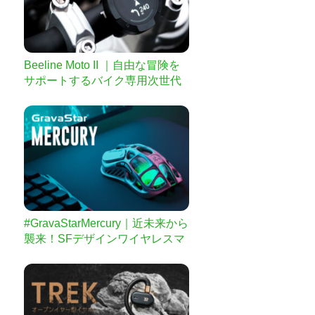
Beeline Moto II ｜自由な冒険を
サポートするバイク専用次世代
ナビ
#GravaStarMercury｜近未来から
襲来！SFデザインワイヤレスマ
ウス