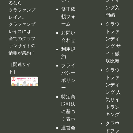
いて
ンディ
るなら
ング入
修正依
クラファンプ
門編
頼フォ
レイス。
ーム
クラウ
クラファンプ
レイスには
ドファ
お問い
全てのクラフ
ンディ
合わせ
ァンサイトの
ング サ
利用規
情報が集約！
イト徹
約
底比較
［関連サイ
プライ
クラウ
ト］
バシー
ドファ
ポリシ
ンディ
ー
ング 人
特定商
気サイ
取引法
トラン
に基づ
キング
く表示
クラウ
運営会
ドファ