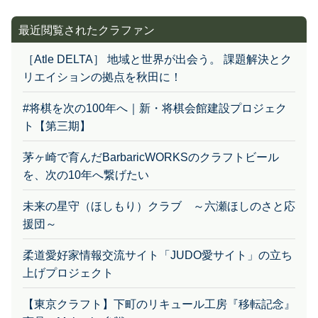
最近閲覧されたクラファン
［Atle DELTA］ 地域と世界が出会う。 課題解決とク
リエイションの拠点を秋田に！
#将棋を次の100年へ｜新・将棋会館建設プロジェク
ト【第三期】
茅ヶ崎で育んだBarbaricWORKSのクラフトビール
を、次の10年へ繋げたい
未来の星守（ほしもり）クラブ ～六瀬ほしのさと応
援団～
柔道愛好家情報交流サイト「JUDO愛サイト」の立ち
上げプロジェクト
【東京クラフト】下町のリキュール工房『移転記念』