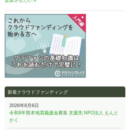
普及させたい
ゲ
記
ー
事:
シ
ョ
ン
新着クラウドファンディング
2026年8月6日
令和8年熊本地震義援金募集 支援先 NPO法人 えんと
かく