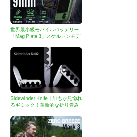
世界最小級モバイルバッテリー
「Mag Plate 3」スケルトンモデ
ルで再登場！
Sidewinder Knife｜誰もが見惚れ
るギミック！革新的な折り畳み
ナイフ