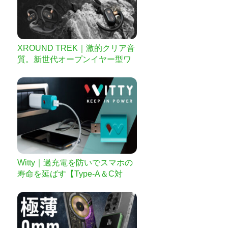
XROUND TREK｜激的クリア音
質。新世代オープンイヤー型ワ
イヤレスイヤホン
Witty｜過充電を防いでスマホの
寿命を延ばす【Type-A＆C対
応】