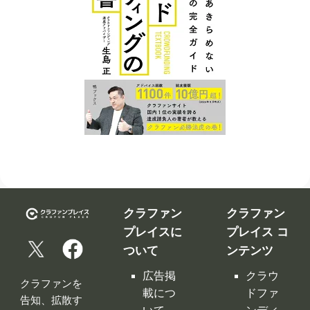
クラファン
クラファン
プレイスに
プレイス コ
ついて
ンテンツ
広告掲
クラウ
クラファンを
載につ
ドファ
告知、拡散す