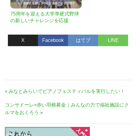
75周年を迎える大学準硬式野球
の新しいチャレンジを応援
X
Facebook
はてブ
LINE
投
前
みなとみらいでピアノフェスティバルを実行したい！
稿
の
次
コンサドーレ×赤い羽根募金｜みんなの力で福祉施設にク
ナ
記
の
ルマをおくろう
事:
ビ
記
ゲ
事:
ー