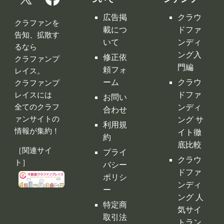
広告掲
クラウ
クラファンを
載につ
ドファ
告知、拡散す
いて
ンディ
るなら
ング入
修正依
クラファンプ
門編
頼フォ
レイス。
ーム
クラウ
クラファンプ
レイスには
ドファ
お問い
全てのクラフ
ンディ
合わせ
ァンサイトの
ング サ
利用規
情報が集約！
イト徹
約
底比較
［関連サイ
プライ
クラウ
ト］
バシー
ドファ
ポリシ
ンディ
ー
ング 人
特定商
気サイ
取引法
トラン