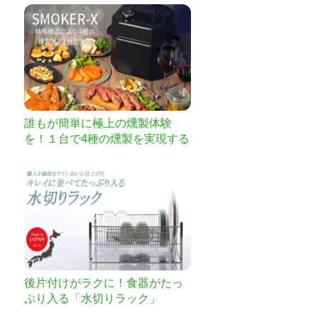
誰もが簡単に極上の燻製体験
を！１台で4種の燻製を実現する
万能燻製器SMOKER-X
後片付けがラクに！食器がたっ
ぷり入る「水切りラック」