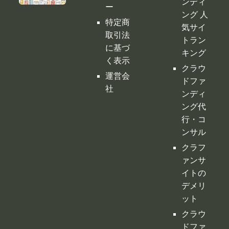
社
ンディ
ング代
行・コ
ンサル
クラフ
ァンサ
イトの
デメリ
ット
クラウ
ドファ
ンディ
ングの
税金
購入型
クラウ
ドファ