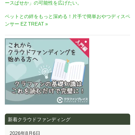
稿
の
ースぱせか」の可能性を広げたい。
ナ
記
次
ペットとの絆をもっと深める！片手で簡単おやつディスペ
事:
ビ
の
ンサー EZ TREAT
ゲ
記
ー
事:
シ
ョ
ン
新着クラウドファンディング
2026年8月6日