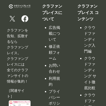
いて
ンディ
るなら
ング入
修正依
クラファンプ
門編
頼フォ
レイス。
ーム
クラウ
クラファンプ
レイスには
ドファ
お問い
全てのクラフ
ンディ
合わせ
ァンサイトの
ング サ
利用規
情報が集約！
イト徹
約
底比較
［関連サイ
プライ
クラウ
ト］
バシー
ドファ
ポリシ
ンディ
ー
ング 人
特定商
気サイ
取引法
トラン
に基づ
キング
く表示
クラウ
運営会
ドファ