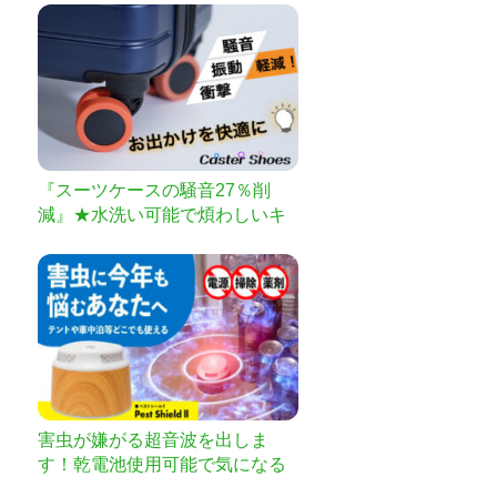
『スーツケースの騒音27％削
減』★水洗い可能で煩わしいキ
ャスター掃除とはおさらば★ス
ーツケースの衝撃や振動も軽減
出来て体への負担も減らせる
【Caster専用Shoes】
害虫が嫌がる超音波を出しま
す！乾電池使用可能で気になる
ところにどこでも設置可能！