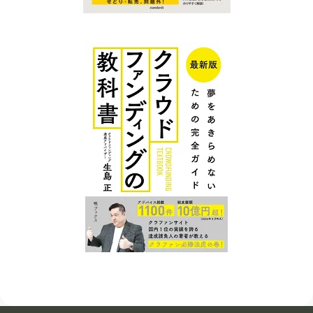
クラファン
クラファン
プレイスに
プレイス コ
ついて
ンテンツ
広告掲
クラウ
クラファンを
載につ
ドファ
告知、拡散す