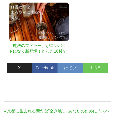
「魔法のマドラー」がコンパク
トになり新登場！たった10秒で
口当たりがまろやかに
X
Facebook
はてブ
LINE
投
前
京都に生まれる新たな”空き地”。 あなたのために「スペ