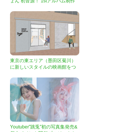
ょん 初音源！ 1stアルバム制作
プロジェクト！
東京の東エリア（墨田区菊川）
に新しいスタイルの映画館をつ
くります！ ご支援をお願いしま
す！
Youtuber”跳兎”初の写真集発売&