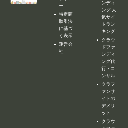
底比較
［関連サイ
プライ
クラウ
ト］
バシー
ドファ
ポリシ
ンディ
ー
ング 人
特定商
気サイ
取引法
トラン
に基づ
キング
く表示
クラウ
運営会
ドファ
社
ンディ
ング代
行・コ
ンサル
クラフ
ァンサ
イトの
デメリ