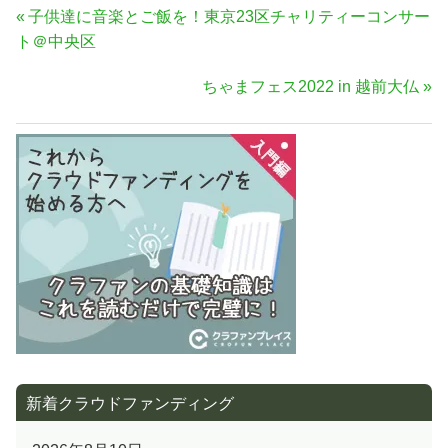
投
前
子供達に音楽とご飯を！東京23区チャリティーコンサー
稿
の
ト＠中央区
ナ
記
次
ちゃまフェス2022 in 越前大仏
事:
ビ
の
ゲ
記
ー
事:
シ
ョ
ン
新着クラウドファンディング