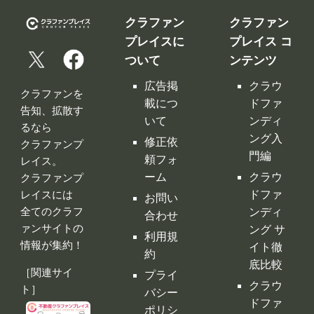
クラファン
クラファン
プレイスに
プレイス コ
ついて
ンテンツ
広告掲
クラウ
クラファンを
載につ
ドファ
告知、拡散す
いて
ンディ
るなら
ング入
修正依
クラファンプ
門編
頼フォ
レイス。
ーム
クラウ
クラファンプ
レイスには
ドファ
お問い
全てのクラフ
ンディ
合わせ
ァンサイトの
ング サ
利用規
情報が集約！
イト徹
約