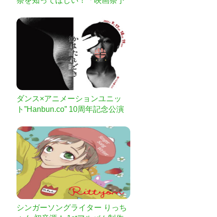
祭を知ってほしい！「映画祭予
告編＆字幕製作プロジェクト」
ダンス×アニメーションユニッ
ト”Hanbun.co” 10周年記念公演
新作「彼は誰れ時」を成功させ
たい！
シンガーソングライター りっち