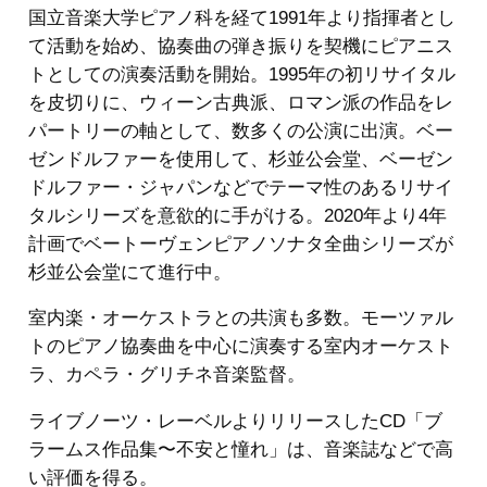
国立音楽大学ピアノ科を経て1991年より指揮者とし
て活動を始め、協奏曲の弾き振りを契機にピアニス
トとしての演奏活動を開始。1995年の初リサイタル
を皮切りに、ウィーン古典派、ロマン派の作品をレ
パートリーの軸として、数多くの公演に出演。ベー
ゼンドルファーを使用して、杉並公会堂、ベーゼン
ドルファー・ジャパンなどでテーマ性のあるリサイ
タルシリーズを意欲的に手がける。2020年より4年
計画でベートーヴェンピアノソナタ全曲シリーズが
杉並公会堂にて進行中。
室内楽・オーケストラとの共演も多数。モーツァル
トのピアノ協奏曲を中心に演奏する室内オーケスト
ラ、カペラ・グリチネ音楽監督。
ライブノーツ・レーベルよりリリースしたCD「ブ
ラームス作品集〜不安と憧れ」は、音楽誌などで高
い評価を得る。