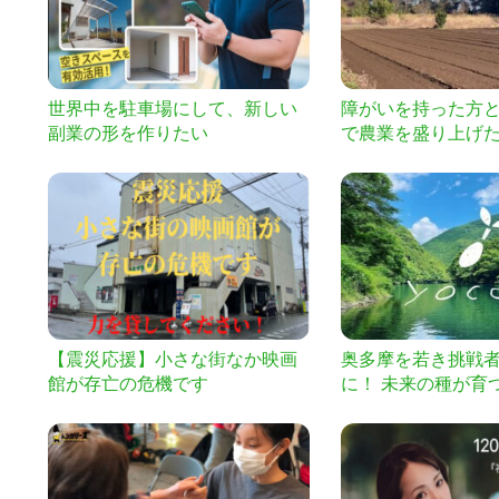
世界中を駐車場にして、新しい
障がいを持った方
副業の形を作りたい
で農業を盛り上げ
【震災応援】小さな街なか映画
奥多摩を若き挑戦
館が存亡の危機です
に！ 未来の種が育
ス「yoccä」をつ