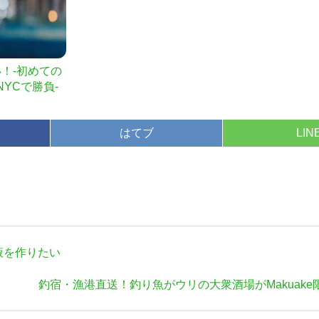
！-初めての
YCで勝負-
はてブ
LIN
液を作りたい
次
釣宿・漁港直送！釣り魚がウリの大衆酒場がMakuak
の