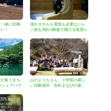
と一緒に巨峰
濡れタオルも電気も必要ないレ
たい！
ジ袋を3秒の瞬速で開ける装置レ
ブッカー
者が集うまち
山のようちえん、小学部の新し
つシェアハウ
い活動場所「糸杉まなびの家」
くります
つくります。