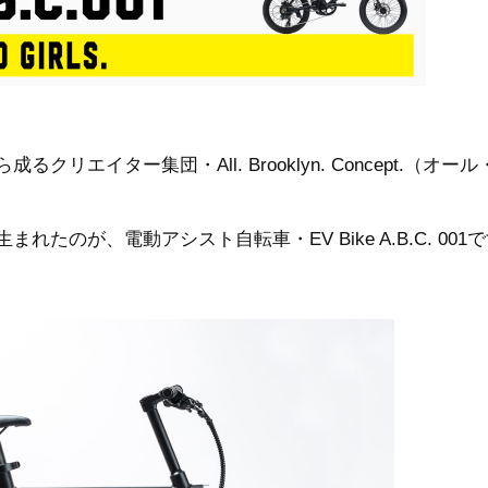
エイター集団・All. Brooklyn. Concept.（オー
のが、電動アシスト自転車・EV Bike A.B.C. 001