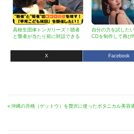
高校生団体トンガリーズ！聴者
自分の力を試したい
と聾者が当たり前に対話できる
CDを制作して再びN
地域を！平塚こども縁日！
X
Facebook
投
前
沖縄の月桃（ゲットウ）を贅沢に使ったボタニカル美容
稿
の
ナ
記
事:
ビ