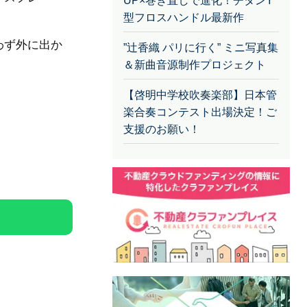
UP×巻き直しで進化！チタンY
型フロスハンドル最新作
わず外に出か
”辻香織 パリに行く” ミニ写真集
＆新曲音源制作プロジェクト
【啓明中学校吹奏楽部】日本管
楽合奏コンテスト出場決定！ご
支援のお願い！