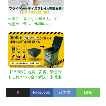
日常に、見えない知性を。次世
代型AIグラス「Halliday」
【1台6役】地震、災害、緊急時
もこれ１つで全て解決！多機能
ポータブルトイレ
X
Facebook
はてブ
LINE