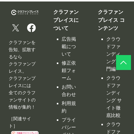
クラファン
クラファン
プレイスに
プレイス コ
ついて
ンテンツ
広告掲
クラウ
クラファンを
載につ
ドファ
告知、拡散す
いて
ンディ
るなら
ング入
修正依
クラファンプ
門編
頼フォ
レイス。
ーム
クラウ
クラファンプ
レイスには
ドファ
お問い
全てのクラフ
ンディ
合わせ
ァンサイトの
ング サ
利用規
情報が集約！
イト徹
約
底比較
［関連サイ
プライ
クラウ
ト］
バシー
ドファ