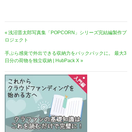
投
前
浅沼晋太郎写真集「POPCORN」シリーズ完結編製作プ
稿
の
ロジェクト
ナ
記
次
手ぶら感覚で外出できる収納力をバックパックに。 最大3
事:
ビ
の
日分の荷物を独立収納 | HubPack X
ゲ
記
ー
事:
シ
ョ
ン