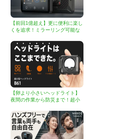
【前回1億超え】更に便利に楽し
くを追求！ミラーリング可能な
ディスプレイ｜第二弾
【卵より小さいヘッドライト】
夜間の作業から防災まで！超小
型ヘッドライト｜B61