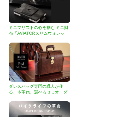
ミニマリストの心を掴む ミニ財
布「AVIATORスリムウォレッ
ト」
ダレスバッグ専門の職人が作
る、本革鞄。選べるセミオーダ
ーで＜バド＞登場。