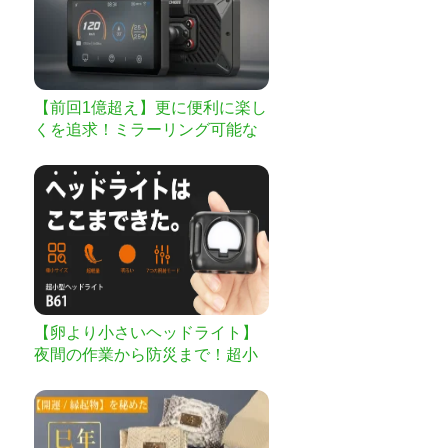
【前回1億超え】更に便利に楽し
くを追求！ミラーリング可能な
ディスプレイ｜第二弾
【卵より小さいヘッドライト】
夜間の作業から防災まで！超小
型ヘッドライト｜B61