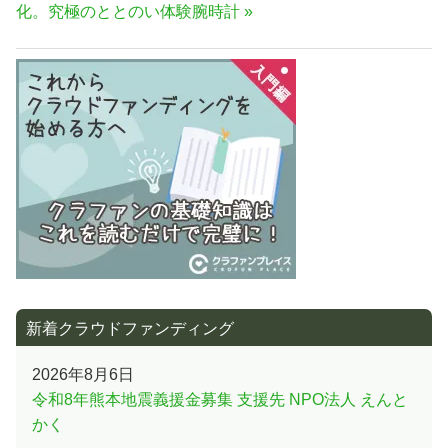
の
化。究極のととのい体験腕時計
ゲ
記
ー
事:
シ
ョ
ン
新着クラウドファンディング
2026年8月6日
令和8年熊本地震義援金募集 支援先 NPO法人 えんと
かく