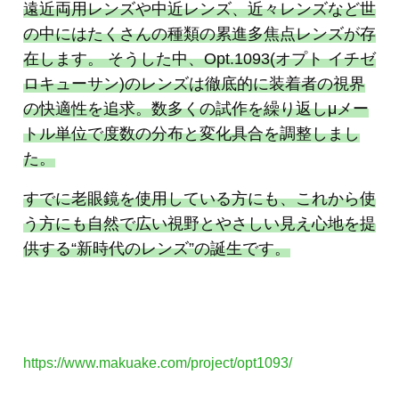
遠近両⽤レンズや中近レンズ、近々レンズなど世
の中にはたくさんの種類の累進多焦点レンズが存
在します。 そうした中、Opt.1093(オプト イチゼ
ロキューサン)のレンズは徹底的に装着者の視界
の快適性を追求。数多くの試作を繰り返しμメー
トル単位で度数の分布と変化具合を調整しまし
た。
すでに⽼眼鏡を使⽤している⽅にも、これから使
う⽅にも⾃然で広い視野とやさしい⾒え⼼地を提
供する“新時代のレンズ”の誕⽣です。
https://www.makuake.com/project/opt1093/