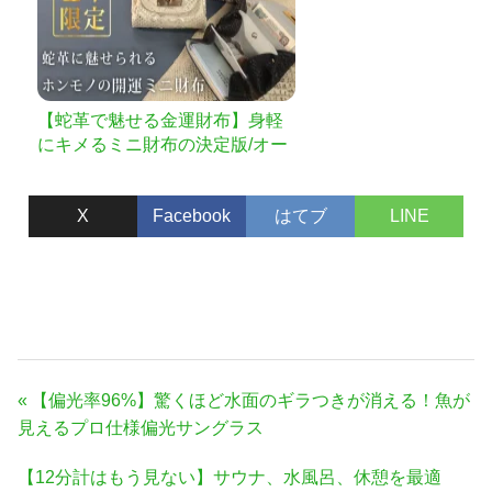
【蛇革で魅せる金運財布】身軽
にキメるミニ財布の決定版/オー
ルインミニウォレット
X
Facebook
はてブ
LINE
投
前
【偏光率96%】驚くほど水面のギラつきが消える！魚が
稿
の
見えるプロ仕様偏光サングラス
ナ
記
次
【12分計はもう見ない】サウナ、水風呂、休憩を最適
事:
ビ