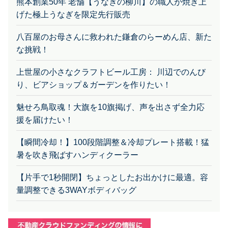
熊本創業50年 老舗【うなぎの柳川】の職人が焼き上
げた極上うなぎを限定先行販売
八百屋のお母さんに救われた鎌倉のらーめん店、新た
な挑戦！
上世屋の小さなクラフトビール工房： 川辺でのんび
り、ビアショップ＆ガーデンを作りたい！
魅せろ鳥取魂！大旗を10旗掲げ、声を出さず全力応
援を届けたい！
【瞬間冷却！】100段階調整＆冷却プレート搭載！猛
暑を吹き飛ばすハンディクーラー
【片手で1秒開閉】ちょっとしたお出かけに最適。容
量調整できる3WAYボディバッグ