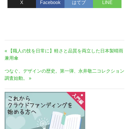
X
Facebook
はてブ
LINE
投
前
【職人の技を日常に】軽さと品質を両立した日本製晴雨
稿
の
兼用傘
ナ
記
次
つなぐ、デザインの歴史。第一弾、永井敬二コレクション
事:
ビ
の
調査始動。
ゲ
記
ー
事:
シ
ョ
ン