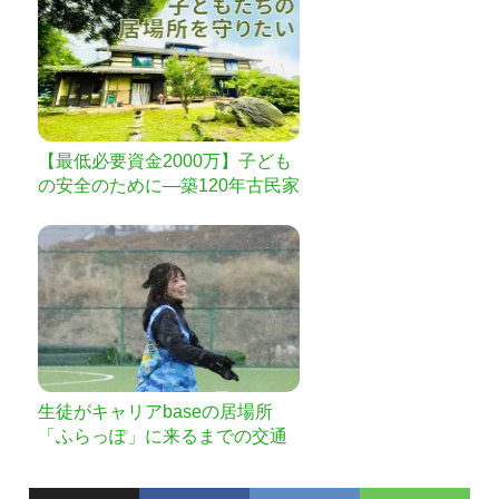
【最低必要資金2000万】子ども
の安全のために—築120年古民家
の“耐震改修”を
生徒がキャリアbaseの居場所
「ふらっぽ」に来るまでの交通
費を集めたい！