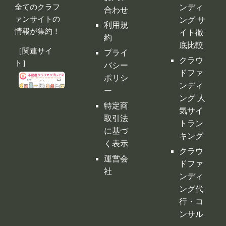
門編
頼フォ
レイス。
ーム
クラウ
クラファンプ
レイスには
ドファ
お問い
全てのクラフ
ンディ
合わせ
ァンサイトの
ング サ
利用規
情報が集約！
イト徹
約
底比較
［関連サイ
プライ
クラウ
ト］
バシー
ドファ
ポリシ
ンディ
ー
ング 人
特定商
気サイ
取引法
トラン
に基づ
キング
く表示
クラウ
運営会
ドファ
社
ンディ